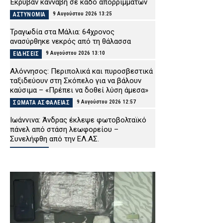
Έκρυβαν κάνναβη σε κάδο απορριμμάτων
9 Αυγούστου 2026 13:25
ΑΣΤΥΝΟΜΙΑ
Τραγωδία στα Μάλια: 64χρονος
ανασύρθηκε νεκρός από τη θάλασσα
9 Αυγούστου 2026 13:10
ΕΙΔΗΣΕΙΣ
Αλόννησος: Περιπολικά και πυροσβεστικά
ταξιδεύουν στη Σκόπελο για να βάλουν
καύσιμα – «Πρέπει να δοθεί λύση άμεσα»
9 Αυγούστου 2026 12:57
ΣΩΜΑΤΑ ΑΣΦΑΛΕΙΑΣ
Ιωάννινα: Άνδρας έκλεψε φωτοβολταϊκό
πάνελ από στάση λεωφορείου –
Συνελήφθη από την ΕΛ.ΑΣ.
9 Αυγούστου 2026 12:42
ΑΣΤΥΝΟΜΙΑ
Συναγερμός στο Λουτράκι: 75χρονος
βρέθηκε νεκρός δίπλα σε κάδους
σκουπιδιών
9 Αυγούστου 2026 12:28
ΑΣΤΥΝΟΜΙΑ
Απίστευτο: Ελικόπτερο προσγειώθηκε στο