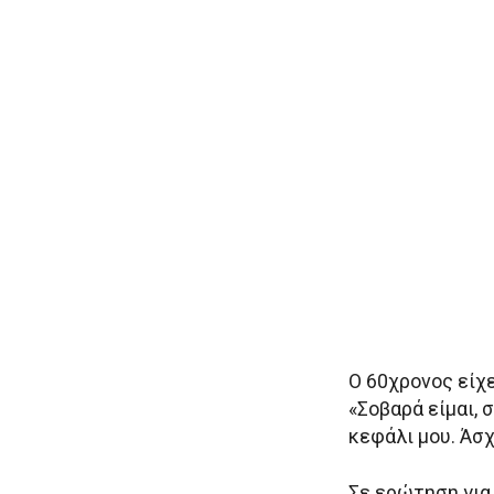
Ο 60χρονος είχ
«Σοβαρά είμαι, 
κεφάλι μου. Άσχ
Σε ερώτηση για