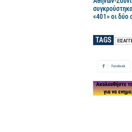
Αθηνών-Σουνί
συγκρούστηκα
«401» οι δύο 
TAGS
ΕΙΣΑΓΓ
Facebook