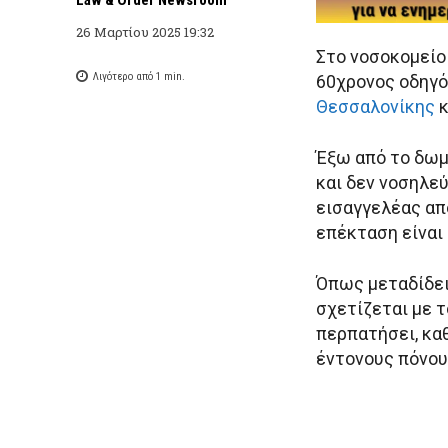
26 Μαρτίου 2025 19:32
Στο νοσοκομείο
Λιγότερο από 1
min.
60χρονος οδηγό
Θεσσαλονίκης
κ
Έξω από το δωμ
και δεν νοσηλε
εισαγγελέας απ
επέκταση είναι
Όπως μεταδίδει
σχετίζεται με 
περπατήσει, κα
έντονους πόνου