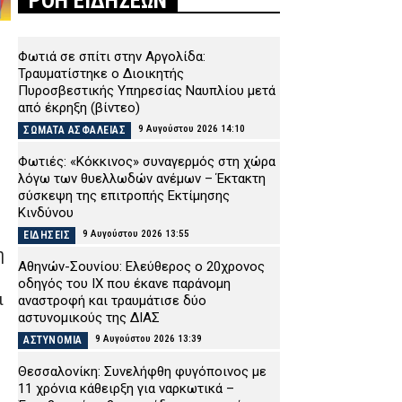
ΡΟΗ ΕΙΔΗΣΕΩΝ
Φωτιά σε σπίτι στην Αργολίδα:
Τραυματίστηκε o Διοικητής
Πυροσβεστικής Υπηρεσίας Ναυπλίου μετά
από έκρηξη (βίντεο)
9 Αυγούστου 2026 14:10
ΣΩΜΑΤΑ ΑΣΦΑΛΕΙΑΣ
Φωτιές: «Κόκκινος» συναγερμός στη χώρα
λόγω των θυελλωδών ανέμων – Έκτακτη
σύσκεψη της επιτροπής Εκτίμησης
Κινδύνου
9 Αυγούστου 2026 13:55
ΕΙΔΗΣΕΙΣ
η
Αθηνών-Σουνίου: Ελεύθερος ο 20χρονος
οδηγός του ΙΧ που έκανε παράνομη
ι
αναστροφή και τραυμάτισε δύο
αστυνομικούς της ΔΙΑΣ
9 Αυγούστου 2026 13:39
ΑΣΤΥΝΟΜΙΑ
Θεσσαλονίκη: Συνελήφθη φυγόποινος με
11 χρόνια κάθειρξη για ναρκωτικά –