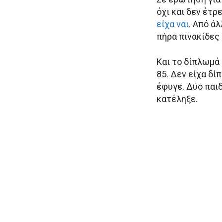
όχι και δεν έτρ
είχα ναι
. Από ά
πήρα πινακίδες 
Και το δίπλωμά 
85. Δεν είχα δί
έφυγε. Δύο παιδ
κατέληξε.