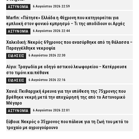
6 Αυγούστου 2026 22:59
ΑΣΤΥΝΟΜΙΑ
Marfin: «Πάτησε» Ελλάδα η 46χρονη που κατηγορείται για
εμπλοκή στον φονικό εμπρησμό – Τι της αποδίδουν οι Αρχές
6 Αυγούστου 2026 22:44
ΑΣΤΥΝΟΜΙΑ
Χαλκιδική: Νεκρός 69χρονος που ανασύρθηκε από τη θάλασσα –
Παραγγέλθηκε νεκροψία
6 Αυγούστου 2026 22:30
ΕΙΔΗΣΕΙΣ
Αίγιο: Τραγωδία με οδηγό αστικού λεωφορείου – Κατέρρευσε
στο τιμόνι και πέθανε
6 Αυγούστου 2026 22:16
ΕΙΔΗΣΕΙΣ
Χανιά: Πειθαρχική έρευνα για την υπόθεση της 75χρονης που
βρέθηκε νεκρή μετά την αποχώρησή της από το Αστυνομικό
Μέγαρο
6 Αυγούστου 2026 22:01
ΑΣΤΥΝΟΜΙΑ
Εύβοια: Νεκρός ο 35χρονος που πάλευε για τη ζωή του μετά το
τροχαίο με αγριογούρουνο
6 Αυγούστου 2026 21:47
ΕΙΔΗΣΕΙΣ