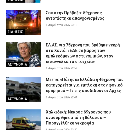
Σαμοθράκη: Επιχείρηση διάσωσης 15χρονης που τραυματίστηκε
Σοκ στην Πρέβεζα: 59χρονος
στο κεφάλι στη Γριά Βάθρα
εντοπίστηκε απαγχονισμένος
6 Αυγούστου 2026 17:02
ΕΙΔΗΣΕΙΣ
6 Αυγούστου 2026 23:13
Χαλκιδική: Πυροσβέστες έσβησαν μέσα σε 15 λεπτά φωτιά στο
ΕΙΔΗΣΕΙΣ
Πόρτο Καρράς
6 Αυγούστου 2026 16:50
ΕΙΔΗΣΕΙΣ
ΕΛ.ΑΣ. για 75χρονη που βρέθηκε νεκρή
στα Χανιά: «ΕΔΕ σε βάρος των
Meteo: Πότε αρχίζει η περίοδος των δασικών πυρκαγιών στην
εμπλεκόμενων αστυνομικών, στον
Ελλάδα – Οι έξι πιο επικίνδυνες εβδομάδες του έτους
εισαγγελέα τα στοιχεία»
ΑΣΤΥΝΟΜΙΑ
6 Αυγούστου 2026 16:37
ΕΙΔΗΣΕΙΣ
6 Αυγούστου 2026 22:59
Δυτική Μάνη: Συνελήφθη 27χρονος την ώρα που παραλάμβανε
Marfin: «Πάτησε» Ελλάδα η 46χρονη που
δέμα με κάνναβη
κατηγορείται για εμπλοκή στον φονικό
6 Αυγούστου 2026 16:25
ΑΣΤΥΝΟΜΙΑ
εμπρησμό – Τι της αποδίδουν οι Αρχές
6 Αυγούστου 2026 22:44
ΑΣΤΥΝΟΜΙΑ
Χαλκιδική: Νεκρός 69χρονος που
ανασύρθηκε από τη θάλασσα –
Παραγγέλθηκε νεκροψία
6 Αυγούστου 2026 22:30