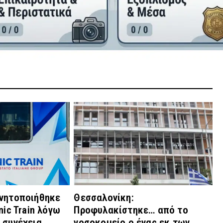
ινητοποιήθηκε
Θεσσαλονίκη:
nic Train λόγω
Προφυλακίστηκε… από το
 συνέχεια
νοσοκομείο ο ένας εκ των