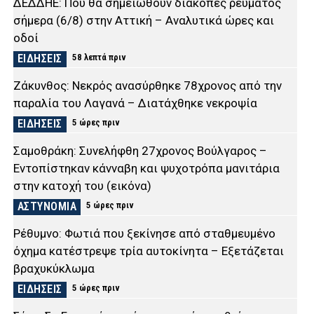
ΔΕΔΔΗΕ: Πού θα σημειωθούν διακοπές ρεύματος
σήμερα (6/8) στην Αττική – Αναλυτικά ώρες και
οδοί
ΕΙΔΗΣΕΙΣ
58 λεπτά πριν
Ζάκυνθος: Νεκρός ανασύρθηκε 78χρονος από την
παραλία του Λαγανά – Διατάχθηκε νεκροψία
ΕΙΔΗΣΕΙΣ
5 ώρες πριν
Σαμοθράκη: Συνελήφθη 27χρονος Βούλγαρος –
Εντοπίστηκαν κάνναβη και ψυχοτρόπα μανιτάρια
στην κατοχή του (εικόνα)
ΑΣΤΥΝΟΜΙΑ
5 ώρες πριν
Ρέθυμνο: Φωτιά που ξεκίνησε από σταθμευμένο
όχημα κατέστρεψε τρία αυτοκίνητα – Εξετάζεται
βραχυκύκλωμα
ΕΙΔΗΣΕΙΣ
5 ώρες πριν