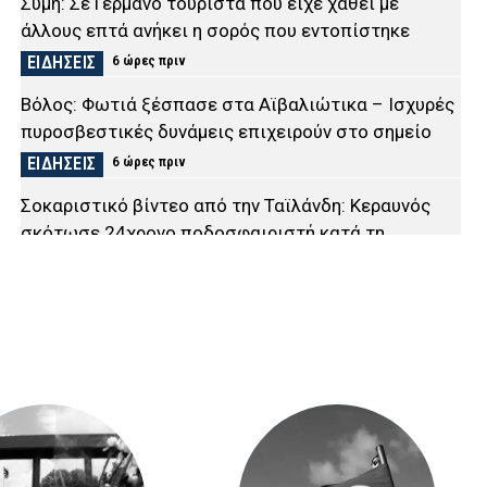
Σύμη: Σε Γερμανό τουρίστα που είχε χαθεί με
άλλους επτά ανήκει η σορός που εντοπίστηκε
ΕΙΔΗΣΕΙΣ
6 ώρες πριν
Βόλος: Φωτιά ξέσπασε στα Αϊβαλιώτικα – Ισχυρές
πυροσβεστικές δυνάμεις επιχειρούν στο σημείο
ΕΙΔΗΣΕΙΣ
6 ώρες πριν
Σοκαριστικό βίντεο από την Ταϊλάνδη: Κεραυνός
σκότωσε 24χρονο ποδοσφαιριστή κατά τη
διάρκεια αγώνα
ΔΙΕΘΝΗ
6 ώρες πριν
Ψάθα: Αυτός είναι ο Έλληνας χειριστής που
σκοτώθηκε από τη σύγκρουση ελικοπτέρων – Μια
ημέρα πριν επιχειρούσε στον τόπο καταγωγής του
ΕΙΔΗΣΕΙΣ
6 ώρες πριν
Κέρκυρα: Συνελήφθη 19χρονος αλλοδαπός –