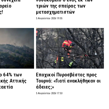
ορείο
τριών της σπείρας των
ς!
μετασχηματιστών
5 Αυγούστου 2026 19:55
το 64% των
Εποχικοί Πυροσβέστες προς
ικής Αττικής
Τουρνά: «Γιατί ανακλήθηκαν οι
καετία
άδειες;»
5 Αυγούστου 2026 17:53