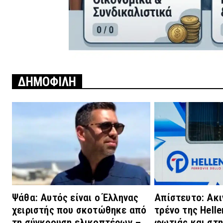
ΔΗΜΟΦΙΛΗ
Ψάθα: Αυτός είναι ο Έλληνας
Απίστευτο: Ακ
χειριστής που σκοτώθηκε από
τρένο της Helle
τη σύγκρουση ελικοπτέρων –
φωτιάς και στη