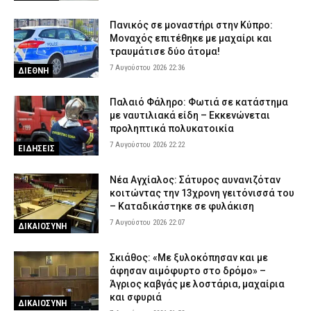
Πανικός σε μοναστήρι στην Κύπρο:
Μοναχός επιτέθηκε με μαχαίρι και
τραυμάτισε δύο άτομα!
7 Αυγούστου 2026 22:36
ΔΙΕΘΝΗ
Παλαιό Φάληρο: Φωτιά σε κατάστημα
με ναυτιλιακά είδη – Εκκενώνεται
προληπτικά πολυκατοικία
7 Αυγούστου 2026 22:22
ΕΙΔΗΣΕΙΣ
Νέα Αγχίαλος: Σάτυρος αυνανιζόταν
κοιτώντας την 13χρονη γειτόνισσά του
– Καταδικάστηκε σε φυλάκιση
7 Αυγούστου 2026 22:07
ΔΙΚΑΙΟΣΥΝΗ
Σκιάθος: «Με ξυλοκόπησαν και με
άφησαν αιμόφυρτο στο δρόμο» –
Άγριος καβγάς με λοστάρια, μαχαίρια
και σφυριά
ΔΙΚΑΙΟΣΥΝΗ