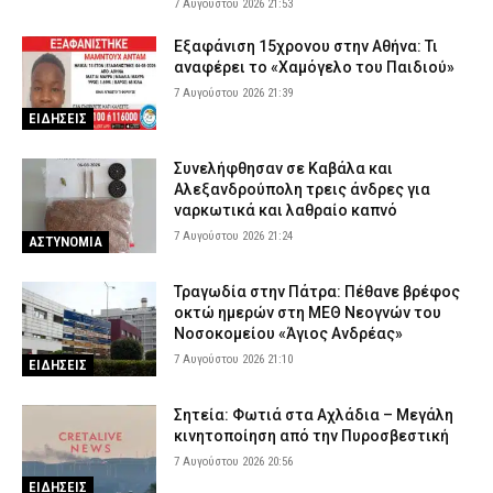
7 Αυγούστου 2026 21:53
Εξαφάνιση 15χρονου στην Αθήνα: Τι
αναφέρει το «Χαμόγελο του Παιδιού»
7 Αυγούστου 2026 21:39
ΕΙΔΗΣΕΙΣ
Συνελήφθησαν σε Καβάλα και
Αλεξανδρούπολη τρεις άνδρες για
ναρκωτικά και λαθραίο καπνό
7 Αυγούστου 2026 21:24
ΑΣΤΥΝΟΜΙΑ
Τραγωδία στην Πάτρα: Πέθανε βρέφος
οκτώ ημερών στη ΜΕΘ Νεογνών του
Νοσοκομείου «Άγιος Ανδρέας»
7 Αυγούστου 2026 21:10
ΕΙΔΗΣΕΙΣ
Σητεία: Φωτιά στα Αχλάδια – Μεγάλη
κινητοποίηση από την Πυροσβεστική
7 Αυγούστου 2026 20:56
ΕΙΔΗΣΕΙΣ