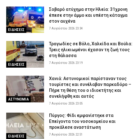
προχώρησε σε δωρεά ειδών ιματισμού στο Αστυνομικό Τμήμα
7 Αυγούστου 2026 16:48
ΣΩΜΑΤΑ ΑΣΦΑΛΕΙΑΣ
Σοβαρό ατύχημα στην Ηλεία: 31χρονη
έπεσε στην άμμο και υπέστη κάταγμα
Κορινθία: Μήνυμα του 112 για φωτιά στο Στεφάνι –
στον αυχένα
«Παραμείνετε σε ετοιμότητα»
7 Αυγούστου 2026 23:34
ΕΙΔΗΣΕΙΣ
7 Αυγούστου 2026 16:35
ΕΙΔΗΣΕΙΣ
Πιερία: Συνελήφθησαν δύο άνδρες που διέρρηξαν ΙΧ και άρπαξαν
Τραγωδίες σε Βόλο, Χαλκίδα και Βούλα:
αντικείμενα αξίας άνω των 19.000 ευρώ
Τρεις ηλικιωμένοι έχασαν τη ζωή τους
στη θάλασσα
7 Αυγούστου 2026 16:23
ΑΣΤΥΝΟΜΙΑ
7 Αυγούστου 2026 23:19
ΕΙΔΗΣΕΙΣ
Χανιά: Αστυνομικοί παρίσταναν τους
τουρίστες και συνέλαβαν παρκαδόρο –
Πήρε τη θέση του ο ιδιοκτήτης και
συνελήφθη και αυτός
ΑΣΤΥΝΟΜΙΑ
7 Αυγούστου 2026 23:05
Πύργος: Φίδι εμφανίστηκε στα
Επείγοντα του νοσοκομείου και
προκάλεσε αναστάτωση
7 Αυγούστου 2026 22:51
ΕΙΔΗΣΕΙΣ