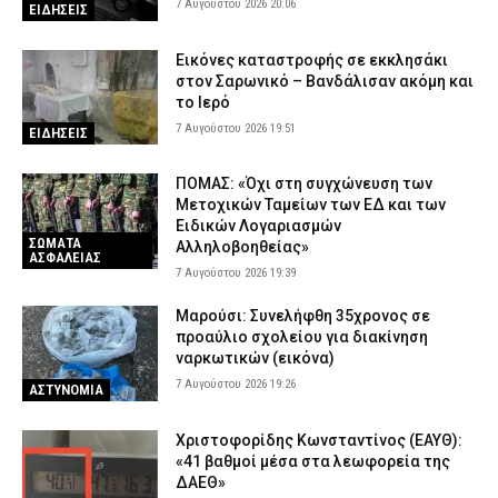
7 Αυγούστου 2026 20:06
ΕΙΔΗΣΕΙΣ
Εικόνες καταστροφής σε εκκλησάκι
στον Σαρωνικό – Βανδάλισαν ακόμη και
το Ιερό
7 Αυγούστου 2026 19:51
ΕΙΔΗΣΕΙΣ
ΠΟΜΑΣ: «Όχι στη συγχώνευση των
Μετοχικών Ταμείων των ΕΔ και των
Ειδικών Λογαριασμών
ΣΩΜΑΤΑ
Αλληλοβοηθείας»
ΑΣΦΑΛΕΙΑΣ
7 Αυγούστου 2026 19:39
Μαρούσι: Συνελήφθη 35χρονος σε
προαύλιο σχολείου για διακίνηση
ναρκωτικών (εικόνα)
7 Αυγούστου 2026 19:26
ΑΣΤΥΝΟΜΙΑ
Χριστοφορίδης Κωνσταντίνος (ΕΑΥΘ):
«41 βαθμοί μέσα στα λεωφορεία της
ΔΑΕΘ»