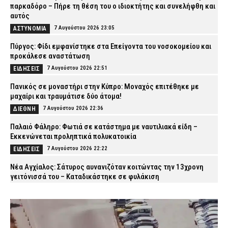
παρκαδόρο – Πήρε τη θέση του ο ιδιοκτήτης και συνελήφθη και
αυτός
7 Αυγούστου 2026 23:05
ΑΣΤΥΝΟΜΙΑ
Πύργος: Φίδι εμφανίστηκε στα Επείγοντα του νοσοκομείου και
προκάλεσε αναστάτωση
7 Αυγούστου 2026 22:51
ΕΙΔΗΣΕΙΣ
Πανικός σε μοναστήρι στην Κύπρο: Μοναχός επιτέθηκε με
μαχαίρι και τραυμάτισε δύο άτομα!
7 Αυγούστου 2026 22:36
ΔΙΕΘΝΗ
Παλαιό Φάληρο: Φωτιά σε κατάστημα με ναυτιλιακά είδη –
Εκκενώνεται προληπτικά πολυκατοικία
7 Αυγούστου 2026 22:22
ΕΙΔΗΣΕΙΣ
Νέα Αγχίαλος: Σάτυρος αυνανιζόταν κοιτώντας την 13χρονη
γειτόνισσά του – Καταδικάστηκε σε φυλάκιση
7 Αυγούστου 2026 22:07
ΔΙΚΑΙΟΣΥΝΗ
Σκιάθος: «Με ξυλοκόπησαν και με άφησαν αιμόφυρτο στο
δρόμο» – Άγριος καβγάς με λοστάρια, μαχαίρια και σφυριά