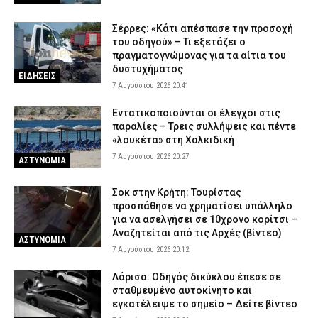
Σέρρες: «Κάτι απέσπασε την προσοχή
του οδηγού» – Τι εξετάζει ο
πραγματογνώμονας για τα αίτια του
δυστυχήματος
ΕΙΔΗΣΕΙΣ
7 Αυγούστου 2026 20:41
Εντατικοποιούνται οι έλεγχοι στις
παραλίες – Τρεις συλλήψεις και πέντε
«λουκέτα» στη Χαλκιδική
7 Αυγούστου 2026 20:27
ΑΣΤΥΝΟΜΙΑ
Σοκ στην Κρήτη: Τουρίστας
προσπάθησε να χρηματίσει υπάλληλο
για να ασελγήσει σε 10χρονο κορίτσι –
Αναζητείται από τις Αρχές (βίντεο)
ΑΣΤΥΝΟΜΙΑ
7 Αυγούστου 2026 20:12
Λάρισα: Οδηγός δικύκλου έπεσε σε
σταθμευμένο αυτοκίνητο και
εγκατέλειψε το σημείο – Δείτε βίντεο