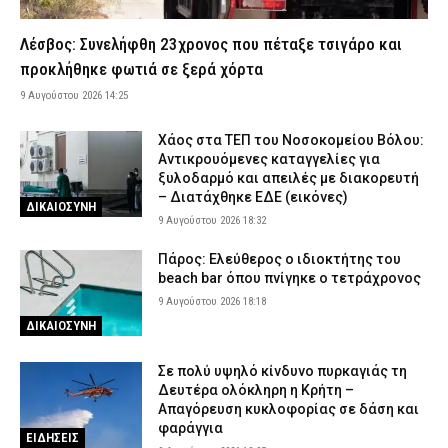
Συνελήφθησαν δύο αλλοδαποί διακινητές σε Ροδόπη και Έβρο –
Μετέφεραν παράνομους μετανάστες
Λέσβος: Συνελήφθη 23χρονος που πέταξε τσιγάρο και
9 Αυγούστου 2026 12:06
ΑΣΤΥΝΟΜΙΑ
προκλήθηκε φωτιά σε ξερά χόρτα
Πέθανε ο Ανθυπαστυνόμος ε.α. Ευάγγελος Μπούκουρας
9 Αυγούστου 2026 14:25
9 Αυγούστου 2026 11:53
ΣΩΜΑΤΑ ΑΣΦΑΛΕΙΑΣ
Χάος στα ΤΕΠ του Νοσοκομείου Βόλου:
Κάρπαθος: Εντοπίστηκαν παλιά πυρομαχικά σε θαλάσσια
Αντικρουόμενες καταγγελίες για
περιοχή – Απαγορεύτηκε η κολύμβηση
ξυλοδαρμό και απειλές με διακορευτή
9 Αυγούστου 2026 11:40
ΕΙΔΗΣΕΙΣ
– Διατάχθηκε ΕΔΕ (εικόνες)
ΔΙΚΑΙΟΣΥΝΗ
9 Αυγούστου 2026 18:32
Πνιγμός τετράχρονου σε πισίνα στην Πάρο: Δεν υπήρχε
ναυαγοσώστης στο beach bar – Απολογείται ο ιδιοκτήτης της
Πάρος: Ελεύθερος ο ιδιοκτήτης του
επιχείρησης
beach bar όπου πνίγηκε ο τετράχρονος
9 Αυγούστου 2026 11:28
ΑΣΤΥΝΟΜΙΑ
9 Αυγούστου 2026 18:18
ΔΙΚΑΙΟΣΥΝΗ
Θεσσαλονίκη: «Σαφάρι» της ΕΛ.ΑΣ. για ναρκωτικά, κλοπές και
τροχονομικές παραβάσεις – Συνελήφθησαν 17 άτομα
Σε πολύ υψηλό κίνδυνο πυρκαγιάς τη
9 Αυγούστου 2026 11:12
ΑΣΤΥΝΟΜΙΑ
Δευτέρα ολόκληρη η Κρήτη –
«Ερυθρός Σταυρός»: Ασθενής ξυλοκόπησε άγρια νοσηλεύτρια,
Απαγόρευση κυκλοφορίας σε δάση και
την άρπαξε από τα μαλλιά και τη χτύπησε σε πόρτες – Τι
φαράγγια
ΕΙΔΗΣΕΙΣ
καταγγέλλει η ΠΟΕΔΗΝ