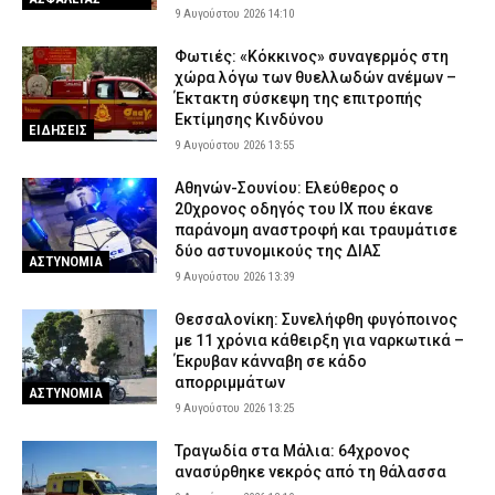
9 Αυγούστου 2026 14:10
Φωτιές: «Κόκκινος» συναγερμός στη
χώρα λόγω των θυελλωδών ανέμων –
Έκτακτη σύσκεψη της επιτροπής
Εκτίμησης Κινδύνου
ΕΙΔΗΣΕΙΣ
9 Αυγούστου 2026 13:55
Αθηνών-Σουνίου: Ελεύθερος ο
20χρονος οδηγός του ΙΧ που έκανε
παράνομη αναστροφή και τραυμάτισε
δύο αστυνομικούς της ΔΙΑΣ
ΑΣΤΥΝΟΜΙΑ
9 Αυγούστου 2026 13:39
Θεσσαλονίκη: Συνελήφθη φυγόποινος
με 11 χρόνια κάθειρξη για ναρκωτικά –
Έκρυβαν κάνναβη σε κάδο
απορριμμάτων
ΑΣΤΥΝΟΜΙΑ
9 Αυγούστου 2026 13:25
Τραγωδία στα Μάλια: 64χρονος
ανασύρθηκε νεκρός από τη θάλασσα