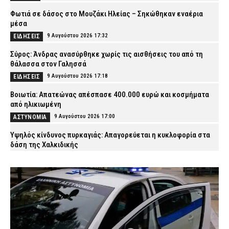
Φωτιά σε δάσος στο Μουζάκι Ηλείας – Σηκώθηκαν εναέρια
μέσα
9 Αυγούστου 2026 17:32
ΕΙΔΗΣΕΙΣ
Σύρος: Άνδρας ανασύρθηκε χωρίς τις αισθήσεις του από τη
θάλασσα στον Γαλησσά
9 Αυγούστου 2026 17:18
ΕΙΔΗΣΕΙΣ
Βοιωτία: Απατεώνας απέσπασε 400.000 ευρώ και κοσμήματα
από ηλικιωμένη
9 Αυγούστου 2026 17:00
ΑΣΤΥΝΟΜΙΑ
Υψηλός κίνδυνος πυρκαγιάς: Απαγορεύεται η κυκλοφορία στα
δάση της Χαλκιδικής
9 Αυγούστου 2026 16:45
ΕΙΔΗΣΕΙΣ
Φωτιά στο Κορωπί: Μήνυμα του 112 για ετοιμότητα – Ισχυρές
δυνάμεις στο σημείο
9 Αυγούστου 2026 16:28
ΕΙΔΗΣΕΙΣ
Φωτιά σε χαμηλή βλάστηση στα Παγούρια Κομοτηνής – Ισχυρή
κινητοποίηση της Πυροσβεστικής