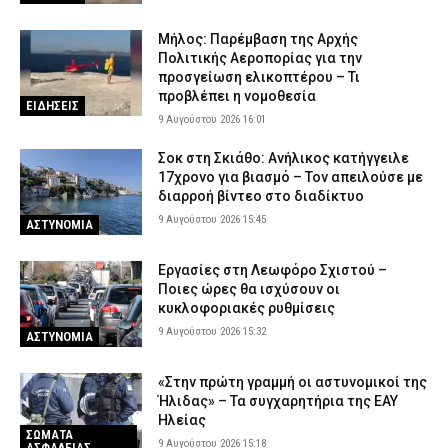
Μήλος: Παρέμβαση της Αρχής
Πολιτικής Αεροπορίας για την
προσγείωση ελικοπτέρου – Τι
προβλέπει η νομοθεσία
ΕΙΔΗΣΕΙΣ
9 Αυγούστου 2026 16:01
Σοκ στη Σκιάθο: Ανήλικος κατήγγειλε
17χρονο για βιασμό – Τον απειλούσε με
διαρροή βίντεο στο διαδίκτυο
9 Αυγούστου 2026 15:45
ΑΣΤΥΝΟΜΙΑ
Εργασίες στη Λεωφόρο Σχιστού –
Ποιες ώρες θα ισχύσουν οι
κυκλοφοριακές ρυθμίσεις
9 Αυγούστου 2026 15:32
ΑΣΤΥΝΟΜΙΑ
«Στην πρώτη γραμμή οι αστυνομικοί της
Ήλιδας» – Τα συγχαρητήρια της ΕΑΥ
Ηλείας
ΣΩΜΑΤΑ
9 Αυγούστου 2026 15:18
ΑΣΦΑΛΕΙΑΣ