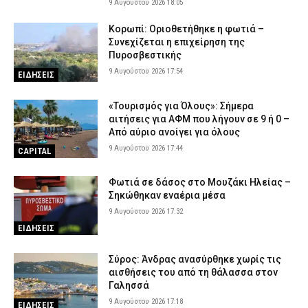
9 Αυγούστου 2026 18:05
9 Αυγούστου 2026 10:57
ΑΣΤΥΝΟΜΙΑ
Κορωπί: Οριοθετήθηκε η φωτιά –
Χανιά: Συνελήφθη 52χρονος μετά από «έφοδο» της ΕΛ.ΑΣ. –
Συνεχίζεται η επιχείρηση της
Βρήκαν κάνναβη και δενδρύλλια
Πυροσβεστικής
9 Αυγούστου 2026 10:42
ΑΣΤΥΝΟΜΙΑ
9 Αυγούστου 2026 17:54
ΕΙΔΗΣΕΙΣ
Τροχαίο στον Πύργο: Τραυματίστηκε σοβαρά 42χρονη μετά από
εκτροπή δικύκλου – Νοσηλεύεται διασωληνωμένη
«Τουρισμός για Όλους»: Σήμερα
αιτήσεις για ΑΦΜ που λήγουν σε 9 ή 0 –
9 Αυγούστου 2026 10:28
ΕΙΔΗΣΕΙΣ
Από αύριο ανοίγει για όλους
9 Αυγούστου 2026 17:44
CAPITAL
Φωτιά σε δάσος στο Μουζάκι Ηλείας –
Σηκώθηκαν εναέρια μέσα
9 Αυγούστου 2026 17:32
ΕΙΔΗΣΕΙΣ
Σύρος: Άνδρας ανασύρθηκε χωρίς τις
αισθήσεις του από τη θάλασσα στον
Γαλησσά
9 Αυγούστου 2026 17:18
ΕΙΔΗΣΕΙΣ