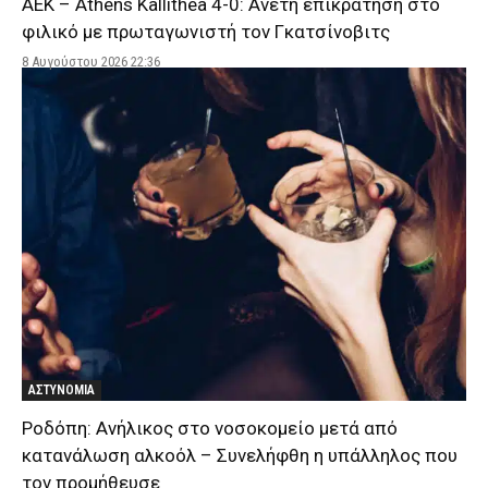
ΑΕΚ – Athens Kallithea 4-0: Άνετη επικράτηση στο
φιλικό με πρωταγωνιστή τον Γκατσίνοβιτς
8 Αυγούστου 2026 22:36
ΑΣΤΥΝΟΜΙΑ
Ροδόπη: Ανήλικος στο νοσοκομείο μετά από
κατανάλωση αλκοόλ – Συνελήφθη η υπάλληλος που
τον προμήθευσε