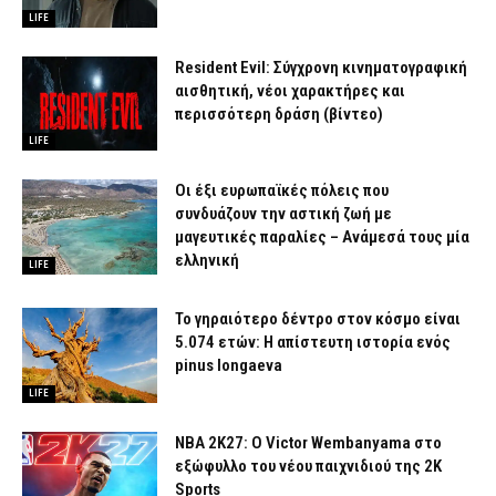
LIFE
Resident Evil: Σύγχρονη κινηματογραφική
αισθητική, νέοι χαρακτήρες και
περισσότερη δράση (βίντεο)
LIFE
Οι έξι ευρωπαϊκές πόλεις που
συνδυάζουν την αστική ζωή με
μαγευτικές παραλίες – Ανάμεσά τους μία
ελληνική
LIFE
Το γηραιότερο δέντρο στον κόσμο είναι
5.074 ετών: Η απίστευτη ιστορία ενός
pinus longaeva
LIFE
NBA 2K27: Ο Victor Wembanyama στο
εξώφυλλο του νέου παιχνιδιού της 2K
Sports