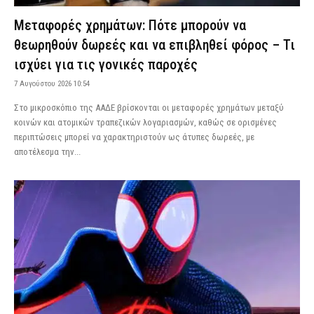
Μεταφορές χρημάτων: Πότε μπορούν να
θεωρηθούν δωρεές και να επιβληθεί φόρος – Τι
ισχύει για τις γονικές παροχές
7 Αυγούστου 2026 10:54
Στο μικροσκόπιο της ΑΑΔΕ βρίσκονται οι μεταφορές χρημάτων μεταξύ
κοινών και ατομικών τραπεζικών λογαριασμών, καθώς σε ορισμένες
περιπτώσεις μπορεί να χαρακτηριστούν ως άτυπες δωρεές, με
αποτέλεσμα την...