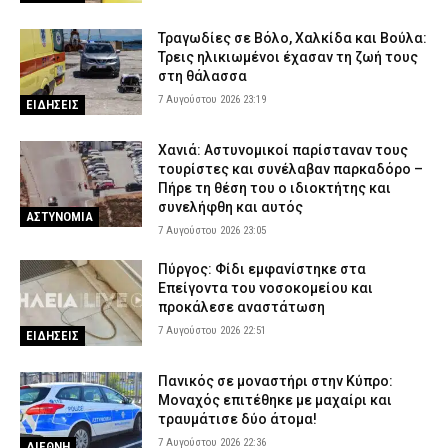
7 Αυγούστου 2026 16:35
ΕΙΔΗΣΕΙΣ
Πιερία: Συνελήφθησαν δύο άνδρες που διέρρηξαν ΙΧ και άρπαξαν
Τραγωδίες σε Βόλο, Χαλκίδα και Βούλα:
αντικείμενα αξίας άνω των 19.000 ευρώ
Τρεις ηλικιωμένοι έχασαν τη ζωή τους
στη θάλασσα
7 Αυγούστου 2026 16:23
ΑΣΤΥΝΟΜΙΑ
7 Αυγούστου 2026 23:19
ΕΙΔΗΣΕΙΣ
Χανιά: Αστυνομικοί παρίσταναν τους
τουρίστες και συνέλαβαν παρκαδόρο –
Πήρε τη θέση του ο ιδιοκτήτης και
συνελήφθη και αυτός
ΑΣΤΥΝΟΜΙΑ
7 Αυγούστου 2026 23:05
Πύργος: Φίδι εμφανίστηκε στα
Επείγοντα του νοσοκομείου και
προκάλεσε αναστάτωση
7 Αυγούστου 2026 22:51
ΕΙΔΗΣΕΙΣ
Πανικός σε μοναστήρι στην Κύπρο:
Μοναχός επιτέθηκε με μαχαίρι και
τραυμάτισε δύο άτομα!
7 Αυγούστου 2026 22:36
ΔΙΕΘΝΗ