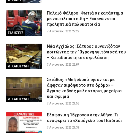
Παλαιό Φάληρο: Φωτιά σε κατάστημα
με ναυτιλιακά είδη – Εκκενώνεται
προληπτικά πολυκατοικία
7 Αυγούστου 2026 22:22
ΕΙΔΗΣΕΙΣ
Νέα Αγχίαλος: Σάτυρος αυνανιζόταν
κοιτώντας την 13χρονη γειτόνισσά του
– Καταδικάστηκε σε φυλάκιση
7 Αυγούστου 2026 22:07
ΔΙΚΑΙΟΣΥΝΗ
Σκιάθος: «Με ξυλοκόπησαν και με
άφησαν αιμόφυρτο στο δρόμο» –
Άγριος καβγάς με λοστάρια, μαχαίρια
και σφυριά
ΔΙΚΑΙΟΣΥΝΗ
7 Αυγούστου 2026 21:53
Εξαφάνιση 15χρονου στην Αθήνα: Τι
αναφέρει το «Χαμόγελο του Παιδιού»
7 Αυγούστου 2026 21:39