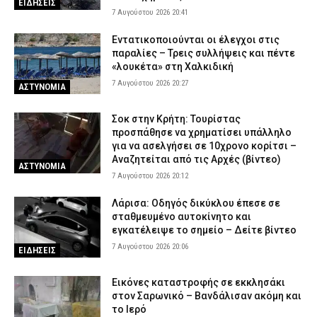
ΕΙΔΗΣΕΙΣ
7 Αυγούστου 2026 20:41
Εντατικοποιούνται οι έλεγχοι στις
παραλίες – Τρεις συλλήψεις και πέντε
«λουκέτα» στη Χαλκιδική
7 Αυγούστου 2026 20:27
ΑΣΤΥΝΟΜΙΑ
Σοκ στην Κρήτη: Τουρίστας
προσπάθησε να χρηματίσει υπάλληλο
για να ασελγήσει σε 10χρονο κορίτσι –
Αναζητείται από τις Αρχές (βίντεο)
ΑΣΤΥΝΟΜΙΑ
7 Αυγούστου 2026 20:12
Λάρισα: Οδηγός δικύκλου έπεσε σε
σταθμευμένο αυτοκίνητο και
εγκατέλειψε το σημείο – Δείτε βίντεο
7 Αυγούστου 2026 20:06
ΕΙΔΗΣΕΙΣ
Εικόνες καταστροφής σε εκκλησάκι
στον Σαρωνικό – Βανδάλισαν ακόμη και
το Ιερό