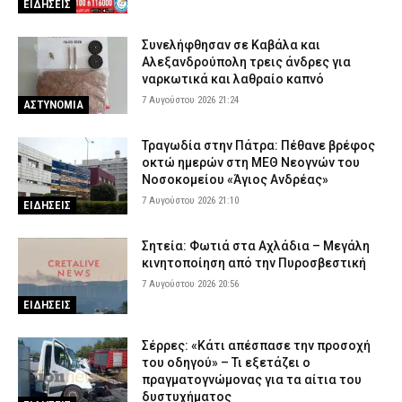
ΕΙΔΗΣΕΙΣ
Συνελήφθησαν σε Καβάλα και
Αλεξανδρούπολη τρεις άνδρες για
ναρκωτικά και λαθραίο καπνό
7 Αυγούστου 2026 21:24
ΑΣΤΥΝΟΜΙΑ
Τραγωδία στην Πάτρα: Πέθανε βρέφος
οκτώ ημερών στη ΜΕΘ Νεογνών του
Νοσοκομείου «Άγιος Ανδρέας»
7 Αυγούστου 2026 21:10
ΕΙΔΗΣΕΙΣ
Σητεία: Φωτιά στα Αχλάδια – Μεγάλη
κινητοποίηση από την Πυροσβεστική
7 Αυγούστου 2026 20:56
ΕΙΔΗΣΕΙΣ
Σέρρες: «Κάτι απέσπασε την προσοχή
του οδηγού» – Τι εξετάζει ο
πραγματογνώμονας για τα αίτια του
δυστυχήματος