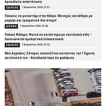
προκάλεσε αναστάτωση
7 Αυγούστου 2026 22:51
ΕΙΔΗΣΕΙΣ
Πανικός σε μοναστήρι στην Κύπρο: Μοναχός επιτέθηκε με
μαχαίρι και τραυμάτισε δύο άτομα!
7 Αυγούστου 2026 22:36
ΔΙΕΘΝΗ
Παλαιό Φάληρο: Φωτιά σε κατάστημα με ναυτιλιακά είδη –
Εκκενώνεται προληπτικά πολυκατοικία
7 Αυγούστου 2026 22:22
ΕΙΔΗΣΕΙΣ
Νέα Αγχίαλος: Σάτυρος αυνανιζόταν κοιτώντας την 13χρονη
γειτόνισσά του – Καταδικάστηκε σε φυλάκιση
7 Αυγούστου 2026 22:07
ΔΙΚΑΙΟΣΥΝΗ
Σκιάθος: «Με ξυλοκόπησαν και με άφησαν αιμόφυρτο στο
δρόμο» – Άγριος καβγάς με λοστάρια, μαχαίρια και σφυριά
7 Αυγούστου 2026 21:53
ΔΙΚΑΙΟΣΥΝΗ
Εξαφάνιση 15χρονου στην Αθήνα: Τι αναφέρει το «Χαμόγελο του
Παιδιού»
7 Αυγούστου 2026 21:39
ΕΙΔΗΣΕΙΣ