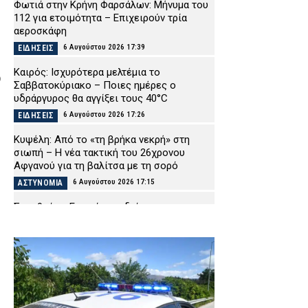
Φωτιά στην Κρήνη Φαρσάλων: Μήνυμα του
112 για ετοιμότητα – Επιχειρούν τρία
αεροσκάφη
6 Αυγούστου 2026 17:39
ΕΙΔΗΣΕΙΣ
Καιρός: Ισχυρότερα μελτέμια το
ω
Σαββατοκύριακο – Ποιες ημέρες ο
υδράργυρος θα αγγίξει τους 40°C
6 Αυγούστου 2026 17:26
ΕΙΔΗΣΕΙΣ
Κυψέλη: Από το «τη βρήκα νεκρή» στη
σιωπή – Η νέα τακτική του 26χρονου
Αφγανού για τη βαλίτσα με τη σορό
6 Αυγούστου 2026 17:15
ΑΣΤΥΝΟΜΙΑ
Σαμοθράκη: Επιχείρηση διάσωσης
15χρονης που τραυματίστηκε στο κεφάλι
στη Γριά Βάθρα
6 Αυγούστου 2026 17:02
ΕΙΔΗΣΕΙΣ
Χαλκιδική: Πυροσβέστες έσβησαν μέσα σε
15 λεπτά φωτιά στο Πόρτο Καρράς
6 Αυγούστου 2026 16:50
ΕΙΔΗΣΕΙΣ