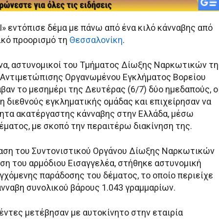
I» εντόπισε δέμα με πάνω από ένα κιλό κάνναβης από
λικό προορισμό τη
Θεσσαλονίκη
.
να, αστυνομικοί του Τμήματος Δίωξης Ναρκωτικών τη
 Αντιμετώπισης Οργανωμένου Εγκλήματος Βορείου
βαν το μεσημέρι της Δευτέρας (6/7) δύο ημεδαπούς, ο
λη διεθνούς εγκληματικής ομάδας και επιχείρησαν να
ητα ακατέργαστης κάνναβης στην Ελλάδα, μέσω
έματος, με σκοπό την περαιτέρω διακίνηση της.
αση του Συντονιστικού Οργάνου Δίωξης Ναρκωτικών
ιση του αρμόδιου Εισαγγελέα, στήθηκε αστυνομική
εγχόμενης παράδοσης του δέματος, το οποίο περιείχε
νναβη συνολικού βάρους 1.043 γραμμαρίων.
έντες μετέβησαν με αυτοκίνητο στην εταιρία