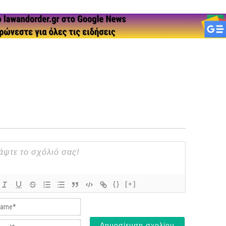
{}
[+]
Name*
Email*