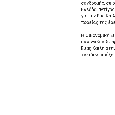
συνδρομής, σε σ
Ελλάδα, αντίγρ
για την Ευά Καί
πορείας της έρ
Η Οικονομική Ε
εισαγγελικών α
Εύας Καϊλή στην
τις ίδιες πράξε