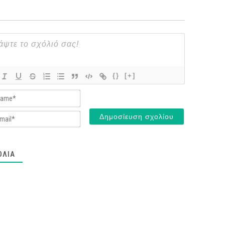
{}
[+]
Name*
Email*
ΌΛΙΑ