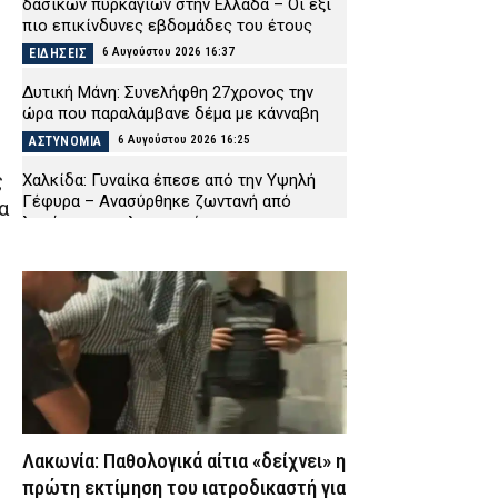
δασικών πυρκαγιών στην Ελλάδα – Οι έξι
πιο επικίνδυνες εβδομάδες του έτους
6 Αυγούστου 2026 16:37
ΕΙΔΗΣΕΙΣ
ς
Δυτική Μάνη: Συνελήφθη 27χρονος την
ώρα που παραλάμβανε δέμα με κάνναβη
6 Αυγούστου 2026 16:25
ΑΣΤΥΝΟΜΙΑ
ς
Χαλκίδα: Γυναίκα έπεσε από την Υψηλή
Γέφυρα – Ανασύρθηκε ζωντανή από
α
λουόμενο και λιμενικούς
6 Αυγούστου 2026 16:13
ΕΙΔΗΣΕΙΣ
Μαγνησία: Δήθεν τεχνικοί του ΔΕΔΔΗΕ
φόβισαν γυναίκα με απειλή έκρηξης και
της άρπαξαν τα κοσμήματα
6 Αυγούστου 2026 16:00
ΑΣΤΥΝΟΜΙΑ
Τα νέα Canadair της Ελλάδας σε πρώτες
εικόνες: Στη μάχη με τις φλόγες ακόμη και
τη νύχτα
Λακωνία: Παθολογικά αίτια «δείχνει» η
6 Αυγούστου 2026 15:48
ΕΙΔΗΣΕΙΣ
πρώτη εκτίμηση του ιατροδικαστή για