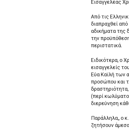
Εισαγγελέας Χ
Από τις Ελληνικ
διαπραχθεί από
αδικήματα της 
την προϋπόθεση 
περιστατικά.
Ειδικότερα, ο 
εισαγγελείς το
Εύα Καϊλή των 
προσώπου και τ
δραστηριότητα,
(περί κωλύματο
διερεύνηση κάθ
Παράλληλα,, ο 
ζητήσουν άμεσα