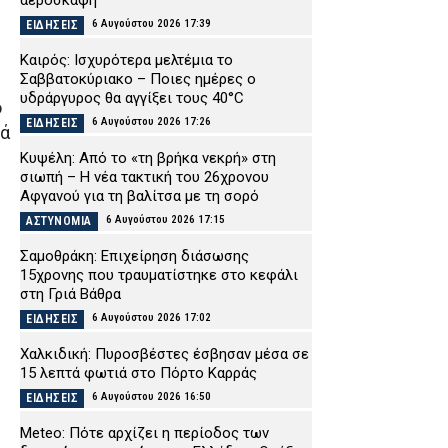
αεροσκάφη
6 Αυγούστου 2026 17:39
ΕΙΔΗΣΕΙΣ
Καιρός: Ισχυρότερα μελτέμια το
Σαββατοκύριακο – Ποιες ημέρες ο
υδράργυρος θα αγγίξει τους 40°C
ό
6 Αυγούστου 2026 17:26
ΕΙΔΗΣΕΙΣ
κά
Κυψέλη: Από το «τη βρήκα νεκρή» στη
σιωπή – Η νέα τακτική του 26χρονου
Αφγανού για τη βαλίτσα με τη σορό
6 Αυγούστου 2026 17:15
ΑΣΤΥΝΟΜΙΑ
Σαμοθράκη: Επιχείρηση διάσωσης
15χρονης που τραυματίστηκε στο κεφάλι
στη Γριά Βάθρα
6 Αυγούστου 2026 17:02
ΕΙΔΗΣΕΙΣ
Χαλκιδική: Πυροσβέστες έσβησαν μέσα σε
15 λεπτά φωτιά στο Πόρτο Καρράς
6 Αυγούστου 2026 16:50
ΕΙΔΗΣΕΙΣ
Meteo: Πότε αρχίζει η περίοδος των