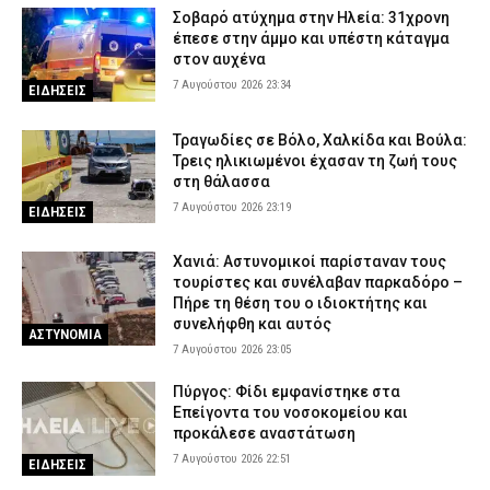
Γρεβενά: Ο Σύλλογος Αλληλεγγύης και Εθελοντισμού «Ελπίδα»
Σοβαρό ατύχημα στην Ηλεία: 31χρονη
προχώρησε σε δωρεά ειδών ιματισμού στο Αστυνομικό Τμήμα
έπεσε στην άμμο και υπέστη κάταγμα
7 Αυγούστου 2026 16:48
ΣΩΜΑΤΑ ΑΣΦΑΛΕΙΑΣ
στον αυχένα
7 Αυγούστου 2026 23:34
Κορινθία: Μήνυμα του 112 για φωτιά στο Στεφάνι –
ΕΙΔΗΣΕΙΣ
«Παραμείνετε σε ετοιμότητα»
7 Αυγούστου 2026 16:35
ΕΙΔΗΣΕΙΣ
Τραγωδίες σε Βόλο, Χαλκίδα και Βούλα:
Τρεις ηλικιωμένοι έχασαν τη ζωή τους
Πιερία: Συνελήφθησαν δύο άνδρες που διέρρηξαν ΙΧ και άρπαξαν
στη θάλασσα
αντικείμενα αξίας άνω των 19.000 ευρώ
7 Αυγούστου 2026 23:19
ΕΙΔΗΣΕΙΣ
7 Αυγούστου 2026 16:23
ΑΣΤΥΝΟΜΙΑ
Πολύ υψηλός κίνδυνος πυρκαγιάς το Σάββατο – Ποιες περιοχές
Χανιά: Αστυνομικοί παρίσταναν τους
τίθενται σε «Red Code»
τουρίστες και συνέλαβαν παρκαδόρο –
Πήρε τη θέση του ο ιδιοκτήτης και
7 Αυγούστου 2026 16:10
ΕΙΔΗΣΕΙΣ
συνελήφθη και αυτός
ΑΣΤΥΝΟΜΙΑ
7 Αυγούστου 2026 23:05
Πύργος: Φίδι εμφανίστηκε στα
Επείγοντα του νοσοκομείου και
προκάλεσε αναστάτωση
7 Αυγούστου 2026 22:51
ΕΙΔΗΣΕΙΣ