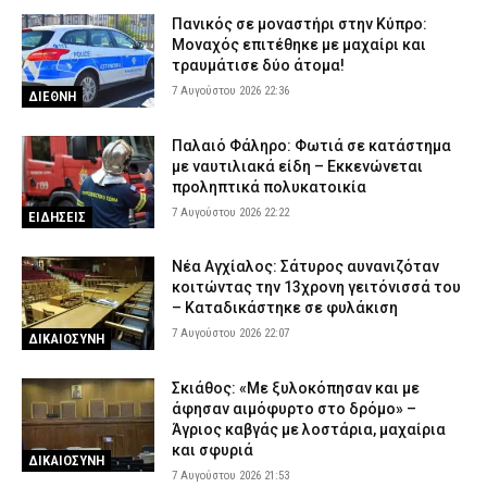
Πανικός σε μοναστήρι στην Κύπρο:
Μοναχός επιτέθηκε με μαχαίρι και
τραυμάτισε δύο άτομα!
7 Αυγούστου 2026 22:36
ΔΙΕΘΝΗ
Παλαιό Φάληρο: Φωτιά σε κατάστημα
με ναυτιλιακά είδη – Εκκενώνεται
προληπτικά πολυκατοικία
7 Αυγούστου 2026 22:22
ΕΙΔΗΣΕΙΣ
Νέα Αγχίαλος: Σάτυρος αυνανιζόταν
κοιτώντας την 13χρονη γειτόνισσά του
– Καταδικάστηκε σε φυλάκιση
7 Αυγούστου 2026 22:07
ΔΙΚΑΙΟΣΥΝΗ
Σκιάθος: «Με ξυλοκόπησαν και με
άφησαν αιμόφυρτο στο δρόμο» –
Άγριος καβγάς με λοστάρια, μαχαίρια
και σφυριά
ΔΙΚΑΙΟΣΥΝΗ
7 Αυγούστου 2026 21:53