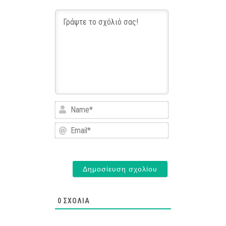
Name*
Email*
0
ΣΧΌΛΙΑ