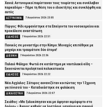
Χανιά: Αστυνομικοί παρίσταναν τους τουρίστες και συνέλαβαν
παρκαδόρο – Πήρε τη θέση του ο ιδιοκτήτης και συνελήφθη και
αυτός
7 Αυγούστου 2026 23:05
ΑΣΤΥΝΟΜΙΑ
Πύργος: Φίδι εμφανίστηκε στα Επείγοντα του νοσοκομείου και
προκάλεσε αναστάτωση
7 Αυγούστου 2026 22:51
ΕΙΔΗΣΕΙΣ
Πανικός σε μοναστήρι στην Κύπρο: Μοναχός επιτέθηκε με
μαχαίρι και τραυμάτισε δύο άτομα!
7 Αυγούστου 2026 22:36
ΔΙΕΘΝΗ
Παλαιό Φάληρο: Φωτιά σε κατάστημα με ναυτιλιακά είδη –
Εκκενώνεται προληπτικά πολυκατοικία
7 Αυγούστου 2026 22:22
ΕΙΔΗΣΕΙΣ
Νέα Αγχίαλος: Σάτυρος αυνανιζόταν κοιτώντας την 13χρονη
γειτόνισσά του – Καταδικάστηκε σε φυλάκιση
7 Αυγούστου 2026 22:07
ΔΙΚΑΙΟΣΥΝΗ
Σκιάθος: «Με ξυλοκόπησαν και με άφησαν αιμόφυρτο στο
δρόμο» – Άγριος καβγάς με λοστάρια, μαχαίρια και σφυριά