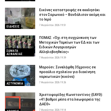
Εικόνες καταστροφής σε εκκλησάκι
στον Σαρωνικό – Βανδάλισαν ακόμη και
το Ιερό
7 Αυγούστου 2026 19:51
ΕΙΔΗΣΕΙΣ
ΠΟΜΑΣ: «Όχι στη συγχώνευση των
Μετοχικών Ταμείων των ΕΔ και των
Ειδικών Λογαριασμών
ΣΩΜΑΤΑ
Αλληλοβοηθείας»
ΑΣΦΑΛΕΙΑΣ
7 Αυγούστου 2026 19:39
Μαρούσι: Συνελήφθη 35χρονος σε
προαύλιο σχολείου για διακίνηση
ναρκωτικών (εικόνα)
7 Αυγούστου 2026 19:26
ΑΣΤΥΝΟΜΙΑ
Χριστοφορίδης Κωνσταντίνος (ΕΑΥΘ):
«41 βαθμοί μέσα στα λεωφορεία της
ΔΑΕΘ»
7 Αυγούστου 2026 19:14