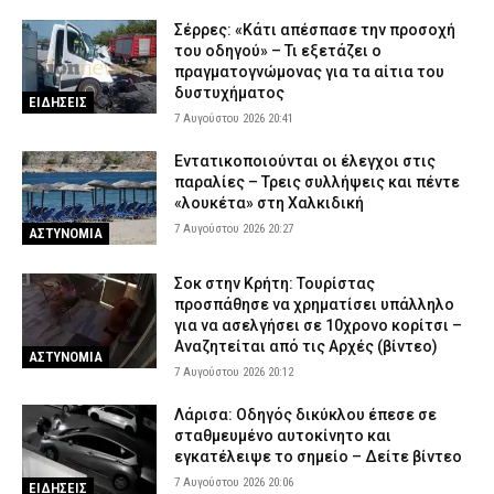
Σέρρες: «Κάτι απέσπασε την προσοχή
του οδηγού» – Τι εξετάζει ο
πραγματογνώμονας για τα αίτια του
δυστυχήματος
ΕΙΔΗΣΕΙΣ
7 Αυγούστου 2026 20:41
Εντατικοποιούνται οι έλεγχοι στις
παραλίες – Τρεις συλλήψεις και πέντε
«λουκέτα» στη Χαλκιδική
7 Αυγούστου 2026 20:27
ΑΣΤΥΝΟΜΙΑ
Σοκ στην Κρήτη: Τουρίστας
προσπάθησε να χρηματίσει υπάλληλο
για να ασελγήσει σε 10χρονο κορίτσι –
Αναζητείται από τις Αρχές (βίντεο)
ΑΣΤΥΝΟΜΙΑ
7 Αυγούστου 2026 20:12
Λάρισα: Οδηγός δικύκλου έπεσε σε
σταθμευμένο αυτοκίνητο και
εγκατέλειψε το σημείο – Δείτε βίντεο
7 Αυγούστου 2026 20:06
ΕΙΔΗΣΕΙΣ