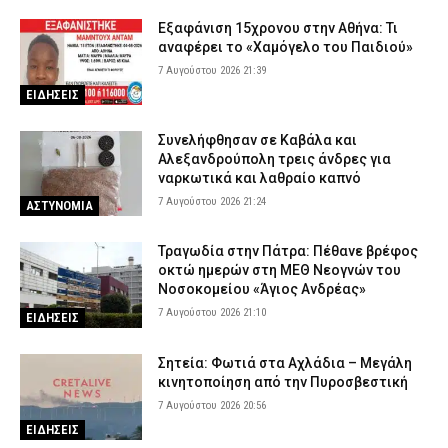
Εξαφάνιση 15χρονου στην Αθήνα: Τι
αναφέρει το «Χαμόγελο του Παιδιού»
7 Αυγούστου 2026 21:39
ΕΙΔΗΣΕΙΣ
Συνελήφθησαν σε Καβάλα και
Αλεξανδρούπολη τρεις άνδρες για
ναρκωτικά και λαθραίο καπνό
7 Αυγούστου 2026 21:24
ΑΣΤΥΝΟΜΙΑ
Τραγωδία στην Πάτρα: Πέθανε βρέφος
οκτώ ημερών στη ΜΕΘ Νεογνών του
Νοσοκομείου «Άγιος Ανδρέας»
7 Αυγούστου 2026 21:10
ΕΙΔΗΣΕΙΣ
Σητεία: Φωτιά στα Αχλάδια – Μεγάλη
κινητοποίηση από την Πυροσβεστική
7 Αυγούστου 2026 20:56
ΕΙΔΗΣΕΙΣ