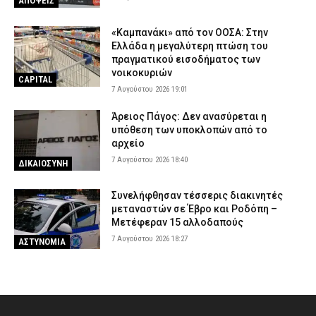
ΑΠΟΨΕΙΣ
«Καμπανάκι» από τον ΟΟΣΑ: Στην
Ελλάδα η μεγαλύτερη πτώση του
πραγματικού εισοδήματος των
νοικοκυριών
CAPITAL
7 Αυγούστου 2026 19:01
Άρειος Πάγος: Δεν ανασύρεται η
υπόθεση των υποκλοπών από το
αρχείο
7 Αυγούστου 2026 18:40
ΔΙΚΑΙΟΣΥΝΗ
Συνελήφθησαν τέσσερις διακινητές
μεταναστών σε Έβρο και Ροδόπη –
Μετέφεραν 15 αλλοδαπούς
7 Αυγούστου 2026 18:27
ΑΣΤΥΝΟΜΙΑ