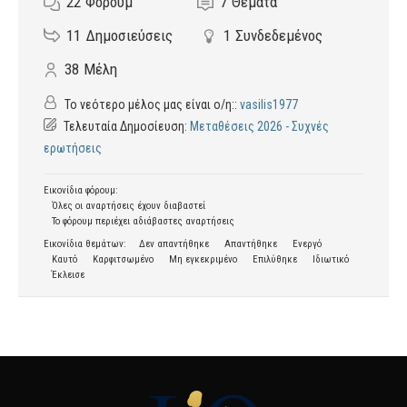
22
Φόρουμ
7
Θέματα
11
Δημοσιεύσεις
1
Συνδεδεμένος
38
Μέλη
Το νεότερο μέλος μας είναι ο/η::
vasilis1977
Τελευταία Δημοσίευση:
Μεταθέσεις 2026 - Συχνές
ερωτήσεις
Εικονίδια φόρουμ:
Όλες οι αναρτήσεις έχουν διαβαστεί
Το φόρουμ περιέχει αδιάβαστες αναρτήσεις
Εικονίδια θεμάτων:
Δεν απαντήθηκε
Απαντήθηκε
Ενεργό
Καυτό
Καρφιτσωμένο
Μη εγκεκριμένο
Επιλύθηκε
Ιδιωτικό
Έκλεισε