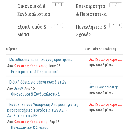
3
/
6
1
/
1
Οικονομικά &
Επικαιρότητα
Συνδικαλιστικά
& Περιστατικά
0
/
0
2
/
3
Εξοπλισμός &
Πανελλήνιες &
Μέσα
Σχολές
Θέματα
Τελευταία Δημοσίευση
Μεταθέσεις 2026 - Συχνές ερωτήσεις
Από Κυριάκος Κορων...
πριν από 2 μήνες
Από
Κυριάκος Κορωναίος
, Ιούν 05
Επικαιρότητα & Περιστατικά
Ειδική άδεια για τέκνα έως 8 ετών
Από Lawandorder.gr
Από
Jax69
, Απρ 16
πριν από 4 μήνες
Οικονομικά & Συνδικαλιστικά
Εκδόθηκε νέα Υπουργική Απόφαση για τις
Από Κυριάκος Κορων...
πριν από 4 μήνες
κατατακτήριες εξετάσεις των ΑΕΙ –
Αναλυτικά το ΦΕΚ
Από
Κυριάκος Κορωναίος
, Απρ 15
Πανελλήνιες & Σχολές