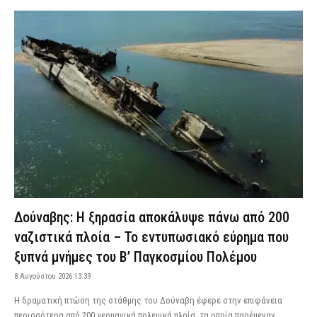
Δούναβης: Η ξηρασία αποκάλυψε πάνω από 200
ναζιστικά πλοία – Το εντυπωσιακό εύρημα που
ξυπνά μνήμες του Β’ Παγκοσμίου Πολέμου
8 Αυγούστου 2026 13:39
Η δραματική πτώση της στάθμης του Δούναβη έφερε στην επιφάνεια
περισσότερα από 200 γερμανικά πολεμικά πλοία, τα οποία παρέμεναν