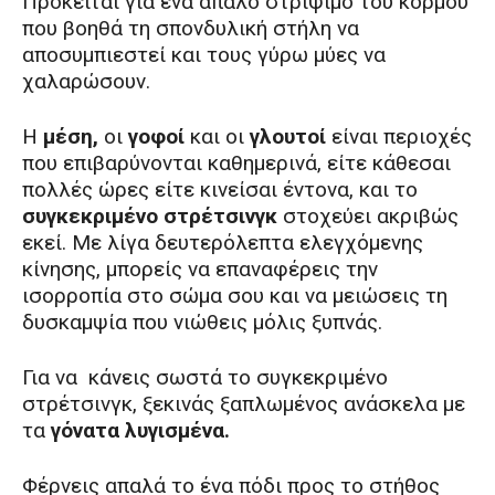
Πρόκειται για ένα απαλό στρίψιμο του κορμού
που βοηθά τη σπονδυλική στήλη να
αποσυμπιεστεί και τους γύρω μύες να
χαλαρώσουν.
Η
μέση,
οι
γοφοί
και οι
γλουτοί
είναι περιοχές
που επιβαρύνονται καθημερινά, είτε κάθεσαι
πολλές ώρες είτε κινείσαι έντονα, και το
συγκεκριμένο στρέτσινγκ
στοχεύει ακριβώς
εκεί. Με λίγα δευτερόλεπτα ελεγχόμενης
κίνησης, μπορείς να επαναφέρεις την
ισορροπία στο σώμα σου και να μειώσεις τη
δυσκαμψία που νιώθεις μόλις ξυπνάς.
Για να κάνεις σωστά το συγκεκριμένο
στρέτσινγκ, ξεκινάς ξαπλωμένος ανάσκελα με
τα
γόνατα λυγισμένα.
Φέρνεις απαλά το ένα πόδι προς το στήθος