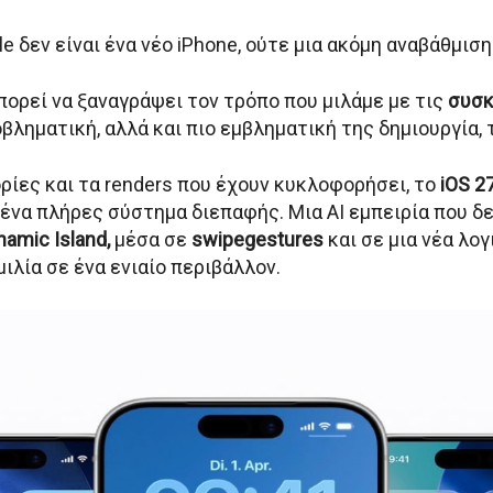
e δεν είναι ένα νέο iPhone, ούτε μια ακόμη αναβάθμιση
μπορεί να ξαναγράψει τον τρόπο που μιλάμε με τις
συσκ
βληματική, αλλά και πιο εμβληματική της δημιουργία,
ίες και τα renders που έχουν κυκλοφορήσει, το
iOS 2
ς ένα πλήρες σύστημα διεπαφής. Μια AI εμπειρία που δ
namic Island,
μέσα σε
swipegestures
και σε μια νέα λο
ιλία σε ένα ενιαίο περιβάλλον.