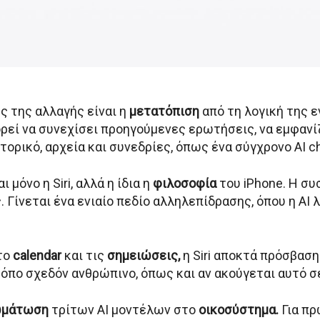
ς της αλλαγής είναι η
μετατόπιση
από τη λογική της ε
πορεί να συνεχίσει προηγούμενες ερωτήσεις, να εμφαν
στορικό, αρχεία και συνεδρίες, όπως ένα σύγχρονο AI 
ι μόνο η Siri, αλλά η ίδια η
φιλοσοφία
του iPhone. Η συ
. Γίνεται ένα ενιαίο πεδίο αλληλεπίδρασης, όπου η AI 
το
calendar
και τις
σημειώσεις,
η Siri αποκτά πρόσβαση
ρόπο σχεδόν ανθρώπινο, όπως και αν ακούγεται αυτό σ
ωμάτωση
τρίτων AI μοντέλων στο
οικοσύστημα.
Για πρ