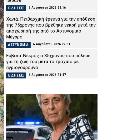
πέθανε
6 Αυγούστου 2026 22:16
ΕΙΔΗΣΕΙΣ
Χανιά: Πειθαρχική έρευνα για την υπόθεση
της 75χρονης που βρέθηκε νεκρή μετά την
αποχώρησή της από το Αστυνομικό
Μέγαρο
6 Αυγούστου 2026 22:01
ΑΣΤΥΝΟΜΙΑ
Εύβοια: Νεκρός ο 35χρονος που πάλευε
για τη ζωή του μετά το τροχαίο με
αγριογούρουνο
6 Αυγούστου 2026 21:47
ΕΙΔΗΣΕΙΣ
Άρτα: Συνελήφθησαν δύο στελέχη του
ΔΕΔΔΗΕ μετά την έκρηξη σε
μετασχηματιστή και την πυρκαγιά
6 Αυγούστου 2026 21:32
ΑΣΤΥΝΟΜΙΑ
Συρία: Βόμβα εξερράγη σε λεωφορείο
κοντά στη Δαμασκό – Αναφορές για
πολλούς νεκρούς
6 Αυγούστου 2026 21:18
ΔΙΕΘΝΗ