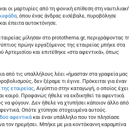
ναι οι μαρτυρίες από τη φονική επίθεση στη ναυτιλιακ
λυφάδα
, όπου ένας άνδρας εισέβαλε, πυροβόλησε
και έπειτα αυτοκτόνησε.
ταιρείας μίλησαν στο protothema.gr, περιγράφοντας τ
ιγύπτιος πρώην εργαζόμενος της εταιρείας μπήκε στα
ύ Αρτεμισίου και επιτέθηκε «στα αφεντικά», όπως
ια από τις υπαλλήλους λέει «ήμασταν στα γραφεία μας
ροβολισμούς, δεν ξέραμε τι έγινε. Πρόκειται για έναν
 της εταιρείας
, Αιγύπτιο στην καταγωγή, ο οποίος έχει
αι καιρό. Προφανώς ήθελε να εκδικηθεί τα αφεντικά.
ς να φύγουν. Δεν ήθελε να χτυπήσει κάποιον άλλο από
αφεντικά. Οπότε χτύπησε στοχευμένα αυτούς.
δύο αφεντικά
και έναν υπάλληλο που τον πλησίασε
α τον ηρεμήσει. Μπήκε με μια κοντόκαννη καραμπίνα