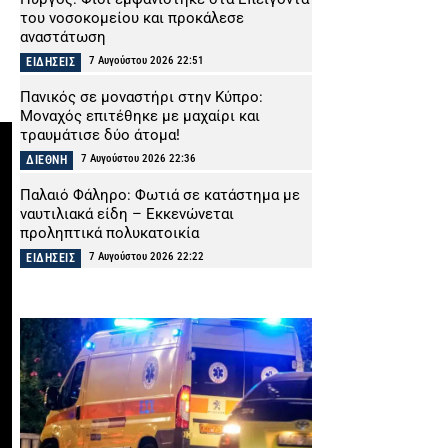
του νοσοκομείου και προκάλεσε
αναστάτωση
7 Αυγούστου 2026 22:51
ΕΙΔΗΣΕΙΣ
Πανικός σε μοναστήρι στην Κύπρο:
Μοναχός επιτέθηκε με μαχαίρι και
τραυμάτισε δύο άτομα!
7 Αυγούστου 2026 22:36
ΔΙΕΘΝΗ
Παλαιό Φάληρο: Φωτιά σε κατάστημα με
ναυτιλιακά είδη – Εκκενώνεται
προληπτικά πολυκατοικία
7 Αυγούστου 2026 22:22
ΕΙΔΗΣΕΙΣ
Νέα Αγχίαλος: Σάτυρος αυνανιζόταν
κοιτώντας την 13χρονη γειτόνισσά του –
Καταδικάστηκε σε φυλάκιση
7 Αυγούστου 2026 22:07
ΔΙΚΑΙΟΣΥΝΗ
Σκιάθος: «Με ξυλοκόπησαν και με άφησαν
αιμόφυρτο στο δρόμο» – Άγριος καβγάς
με λοστάρια, μαχαίρια και σφυριά