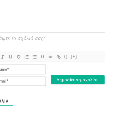
{}
[+]
Name*
Email*
ΌΛΙΑ