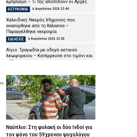
εμπρησμό – Τι της αποδίδουν οι Αρχές
6 Αυγούστου 2026 22:44
ΑΣΤΥΝΟΜΙΑ
Χαλκιδική: Νεκρός 69χρονος που
ανασύρθηκε από τη θάλασσα –
Παραγγέλθηκε νεκροψία
6 Αυγούστου 2026 22:30
ΕΙΔΗΣΕΙΣ
Αίγιο: Τραγωδία με οδηγό αστικού
λεωφορείου – Κατέρρευσε στο τιμόνι και
πέθανε
6 Αυγούστου 2026 22:16
ΕΙΔΗΣΕΙΣ
Χανιά: Πειθαρχική έρευνα για την υπόθεση
της 75χρονης που βρέθηκε νεκρή μετά την
αποχώρησή της από το Αστυνομικό
Μέγαρο
6 Αυγούστου 2026 22:01
ΑΣΤΥΝΟΜΙΑ
Εύβοια: Νεκρός ο 35χρονος που πάλευε
για τη ζωή του μετά το τροχαίο με
Ναύπλιο: Στη φυλακή οι δύο Ινδοί για
αγριογούρουνο
τον φόνο του 59χρονου ψυχολόγου
6 Αυγούστου 2026 21:47
ΕΙΔΗΣΕΙΣ