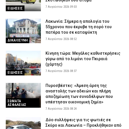
Σκοτώθηκαν δύο άτομα
7 Αυγούστου 2026 09:03
ΕΙΔΗΣΕΙΣ
Λακωνία: Σήμερα η απολογία του
55χρονου που έκρυβε τη σορό του
πατέρα του σε καταψύκτη
7 Αυγούστου 2026 08:52
ΔΙΚΑΙΟΣΥΝΗ
Κίνηση τώρα: Μεγάλες καθυστερήσεις
γύρω από το λιμάνι του Πειραιά
(χάρτης)
7 Αυγούστου 2026 08:37
ΕΙΔΗΣΕΙΣ
Πυροσβέστες: «Άμεση άρση της
αναστολής των αδειών και πλήρη
αποζημίωση των συναδέλφων που
ΣΩΜΑΤΑ
υπέστησαν οικονομική ζημία»
ΑΣΦΑΛΕΙΑΣ
7 Αυγούστου 2026 08:24
Δύο συλλήψεις για τις φωτιές σε
Σκύρο και Λακωνία – Προκλήθηκαν από