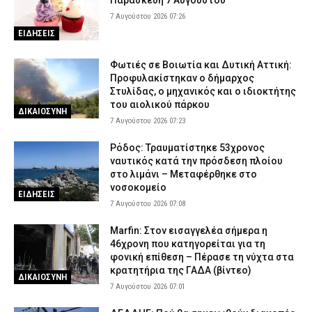
Παρασκευή 7 Αυγούστου
7 Αυγούστου 2026 07:26
ΕΙΔΗΣΕΙΣ
Φωτιές σε Βοιωτία και Δυτική Αττική:
Προφυλακίστηκαν ο δήμαρχος
Στυλίδας, ο μηχανικός και ο ιδιοκτήτης
του αιολικού πάρκου
ΔΙΚΑΙΟΣΥΝΗ
7 Αυγούστου 2026 07:23
Ρόδος: Τραυματίστηκε 53χρονος
ναυτικός κατά την πρόσδεση πλοίου
στο λιμάνι – Μεταφέρθηκε στο
νοσοκομείο
ΕΙΔΗΣΕΙΣ
7 Αυγούστου 2026 07:08
Marfin: Στον εισαγγελέα σήμερα η
46χρονη που κατηγορείται για τη
φονική επίθεση – Πέρασε τη νύχτα στα
κρατητήρια της ΓΑΔΑ (βίντεο)
ΔΙΚΑΙΟΣΥΝΗ
7 Αυγούστου 2026 07:01