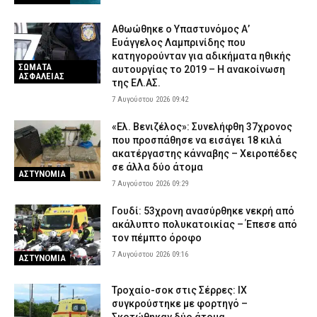
Αθωώθηκε ο Υπαστυνόμος Α’
Ευάγγελος Λαμπρινίδης που
κατηγορούνταν για αδικήματα ηθικής
ΣΩΜΑΤΑ
αυτουργίας το 2019 – Η ανακοίνωση
ΑΣΦΑΛΕΙΑΣ
της ΕΛ.ΑΣ.
7 Αυγούστου 2026 09:42
«Ελ. Βενιζέλος»: Συνελήφθη 37χρονος
που προσπάθησε να εισάγει 18 κιλά
ακατέργαστης κάνναβης – Χειροπέδες
σε άλλα δύο άτομα
ΑΣΤΥΝΟΜΙΑ
7 Αυγούστου 2026 09:29
Γουδί: 53χρονη ανασύρθηκε νεκρή από
ακάλυπτο πολυκατοικίας – Έπεσε από
τον πέμπτο όροφο
7 Αυγούστου 2026 09:16
ΑΣΤΥΝΟΜΙΑ
Τροχαίο-σοκ στις Σέρρες: ΙΧ
συγκρούστηκε με φορτηγό –