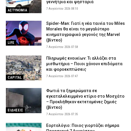
γεννήτρια και ψησταριά
7 Αυγούστου 2026 08:10
ΑΣΤΥΝΟΜΙΑ
Spider-Man: Γιατί η νέα ταινία του Miles
Morales θα είναι το μεγαλύτερο
κινηματογραφικό γεγονός της Marvel
(βίντεο)
LIFE
7 Αυγούστου 2026 07:58
Πληρωμές ενοικίων: Τι αλλάζει στα
μισθωτήρια – Ποιοι χάνουν επιδόματα
και φοροεκπτώσεις
7 Αυγούστου 2026 07:47
CAPITAL
Φωτιά τα ξημερώματα σε
εγκαταλελειμμένο κτίριο στο Μοσχάτο
– Προκλήθηκαν εκτεταμένες ζημιές
(βίντεο)
ΕΙΔΗΣΕΙΣ
7 Αυγούστου 2026 07:35
Εορτολόγιο: Ποιος γιορτάζει σήμερα