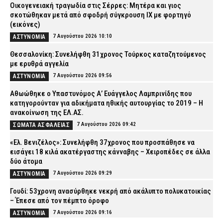
Οικογενειακή τραγωδία στις Σέρρες: Μητέρα και γιος
σκοτώθηκαν μετά από σφοδρή σύγκρουση ΙΧ με φορτηγό
(εικόνες)
7 Αυγούστου 2026 10:10
ΑΣΤΥΝΟΜΙΑ
Θεσσαλονίκη: Συνελήφθη 31χρονος Τούρκος καταζητούμενος
με ερυθρά αγγελία
7 Αυγούστου 2026 09:56
ΑΣΤΥΝΟΜΙΑ
Αθωώθηκε ο Υπαστυνόμος Α’ Ευάγγελος Λαμπρινίδης που
κατηγορούνταν για αδικήματα ηθικής αυτουργίας το 2019 – Η
ανακοίνωση της ΕΛ.ΑΣ.
7 Αυγούστου 2026 09:42
ΣΩΜΑΤΑ ΑΣΦΑΛΕΙΑΣ
«Ελ. Βενιζέλος»: Συνελήφθη 37χρονος που προσπάθησε να
εισάγει 18 κιλά ακατέργαστης κάνναβης – Χειροπέδες σε άλλα
δύο άτομα
7 Αυγούστου 2026 09:29
ΑΣΤΥΝΟΜΙΑ
Γουδί: 53χρονη ανασύρθηκε νεκρή από ακάλυπτο πολυκατοικίας
– Έπεσε από τον πέμπτο όροφο
7 Αυγούστου 2026 09:16
ΑΣΤΥΝΟΜΙΑ