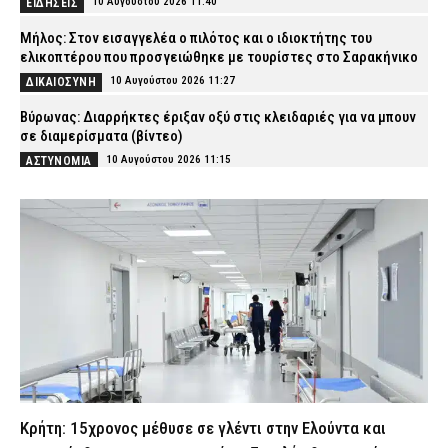
10 Αυγούστου 2026 11:40
ΕΙΔΗΣΕΙΣ
Μήλος: Στον εισαγγελέα ο πιλότος και ο ιδιοκτήτης του
ελικοπτέρου που προσγειώθηκε με τουρίστες στο Σαρακήνικο
10 Αυγούστου 2026 11:27
ΔΙΚΑΙΟΣΥΝΗ
Βύρωνας: Διαρρήκτες έριξαν οξύ στις κλειδαριές για να μπουν
σε διαμερίσματα (βίντεο)
10 Αυγούστου 2026 11:15
ΑΣΤΥΝΟΜΙΑ
Φωτιά στον Κουβαρά Αττικής: Η στιγμή που ρεπόρτερ σώζει
χελώνα (βίντεο)
10 Αυγούστου 2026 11:02
ΕΙΔΗΣΕΙΣ
Συνελήφθη 53χρονος αλλοδαπός στο αεροδρόμιο της Αθήνας –
Καταζητούνταν στη Γαλλία για «ξέπλυμα» χρήματος και απάτες
10 Αυγούστου 2026 10:50
ΑΣΤΥΝΟΜΙΑ
Καλαμάτα: Αστυνομικοί κατέσχεσαν πάνω από 10 κιλά κάνναβης
– Χειροπέδες σε τρία άτομα
10 Αυγούστου 2026 10:37
ΑΣΤΥΝΟΜΙΑ
Κρήτη: 15χρονος μέθυσε σε γλέντι στην Ελούντα και
«Τουρισμός για Όλους»: Άνοιξε η πλατφόρμα για όλα τα ΑΦΜ –