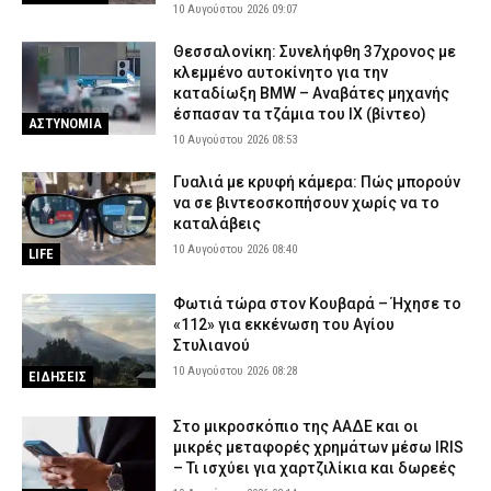
10 Αυγούστου 2026 09:07
Θεσσαλονίκη: Συνελήφθη 37χρονος με
κλεμμένο αυτοκίνητο για την
καταδίωξη BMW – Αναβάτες μηχανής
έσπασαν τα τζάμια του ΙΧ (βίντεο)
ΑΣΤΥΝΟΜΙΑ
10 Αυγούστου 2026 08:53
Γυαλιά με κρυφή κάμερα: Πώς μπορούν
να σε βιντεοσκοπήσουν χωρίς να το
καταλάβεις
10 Αυγούστου 2026 08:40
LIFE
Φωτιά τώρα στον Κουβαρά – Ήχησε το
«112» για εκκένωση του Αγίου
Στυλιανού
10 Αυγούστου 2026 08:28
ΕΙΔΗΣΕΙΣ
Στο μικροσκόπιο της ΑΑΔΕ και οι
μικρές μεταφορές χρημάτων μέσω IRIS
– Τι ισχύει για χαρτζιλίκια και δωρεές