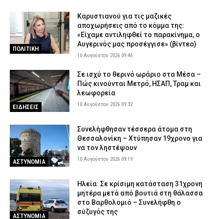
Καρυστιανού για τις μαζικές
αποχωρήσεις από το κόμμα της:
«Είχαμε αντιληφθεί το παρακίνημα, ο
Αυγερινός μας προσέγγισε» (βίντεο)
ΠΟΛΙΤΙΚΗ
10 Αυγούστου 2026 09:46
Σε ισχύ το θερινό ωράριο στα Μέσα –
Πώς κινούνται Μετρό, ΗΣΑΠ, Τραμ και
λεωφορεία
10 Αυγούστου 2026 09:32
ΕΙΔΗΣΕΙΣ
Συνελήφθησαν τέσσερα άτομα στη
Θεσσαλονίκη – Χτύπησαν 19χρονο για
να τον ληστέψουν
10 Αυγούστου 2026 09:19
ΑΣΤΥΝΟΜΙΑ
Ηλεία: Σε κρίσιμη κατάσταση 31χρονη
μητέρα μετά από βουτιά στη θάλασσα
στο Βαρθολομιό – Συνελήφθη ο
σύζυγός της
ΑΣΤΥΝΟΜΙΑ