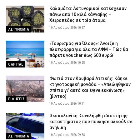
Καλαμάτα: Αστυνομικοί κατέσχεσαν
πάνω από 10 κιλά κάνναβης –
Χειροπέδες σε τρία άτομα
10 Αυγούστου 2026 10:37
ΑΣΤΥΝΟΜΙΑ
«Τουρισμός για Όλους»: Άνοιξε η
πλατφόρμα για όλα τα ΑΦΜ – Πώς θα
πάρετε voucher έως 600 ευρώ
10 Αυγούστου 2026 10:25
CAPITAL
Φωτιά στον Κουβαρά Αττικής: Κάηκε
κτηνοτροφική μονάδα – «Απειλήθηκαν
σπίτια γι’ αυτό και έγινε εκκένωση»
(βίντεο)
ΕΙΔΗΣΕΙΣ
10 Αυγούστου 2026 10:11
Θεσσαλονίκη: Συνελήφθη ιδιοκτήτης
καταστήματος που πούλησε αλκοόλ σε
ανήλικη
10 Αυγούστου 2026 09:58
ΑΣΤΥΝΟΜΙΑ