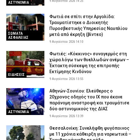
9 Αυγούστου 2026 14:25
ΑΣΤΥΝΟΜΙΑ
Φωτιά σε σπίτι στην Αργολίδα:
Τραυματίστηκε o Διοικητής
Πυροσβεστικής Υπηρεσίας Ναυπλίου
ΣΩΜΑΤΑ
μετά από έκρηξη (βίντεο)
ΑΣΦΑΛΕΙΑΣ
9 Αυγούστου 2026 14:10
Φωτιές: «Κόκκινος» συναγερμός στη
χώρα λόγω των θυελλωδών ανέμων –
Έκτακτη σύσκεψη της επιτροπής
Εκτίμησης Κινδύνου
ΕΙΔΗΣΕΙΣ
9 Αυγούστου 2026 13:55
Αθηνών-Σουνίου: Ελεύθερος ο
20χρονος οδηγός του ΙΧ που έκανε
παράνομη αναστροφή και τραυμάτισε
δύο αστυνομικούς της ΔΙΑΣ
ΑΣΤΥΝΟΜΙΑ
9 Αυγούστου 2026 13:39
Θεσσαλονίκη: Συνελήφθη φυγόποινος
με 11 χρόνια κάθειρξη για ναρκωτικά –