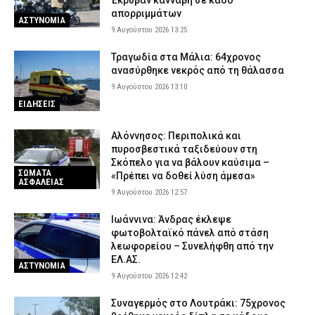
Έκρυβαν κάνναβη σε κάδο
απορριμμάτων
ΑΣΤΥΝΟΜΙΑ
9 Αυγούστου 2026 13:25
Τραγωδία στα Μάλια: 64χρονος
ανασύρθηκε νεκρός από τη θάλασσα
9 Αυγούστου 2026 13:10
ΕΙΔΗΣΕΙΣ
Αλόννησος: Περιπολικά και
πυροσβεστικά ταξιδεύουν στη
Σκόπελο για να βάλουν καύσιμα –
ΣΩΜΑΤΑ
«Πρέπει να δοθεί λύση άμεσα»
ΑΣΦΑΛΕΙΑΣ
9 Αυγούστου 2026 12:57
Ιωάννινα: Άνδρας έκλεψε
φωτοβολταϊκό πάνελ από στάση
λεωφορείου – Συνελήφθη από την
ΕΛ.ΑΣ.
ΑΣΤΥΝΟΜΙΑ
9 Αυγούστου 2026 12:42
Συναγερμός στο Λουτράκι: 75χρονος