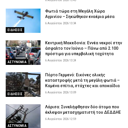
6 Αυγούστου 2026 13:45
Φωτιά τώρα στη Μεγάλη Χώρα
Αγρινίου – Σηκώθηκαν εναέρια μέσα
6 Αυγούστου 2026 13:34
ΕΙΔΗΣΕΙΣ
Κεντρική Μακεδονία: Εννέα νεκροί στην
άσφαλτο τον Ιούνιο – Πάνω από 2.100
πρόστιμα για υπερβολική ταχύτητα
6 Αυγούστου 2026 13:24
ΑΣΤΥΝΟΜΙΑ
Πόρτο Γερμενό: Εικόνες ολικής
καταστροφής μετά τη μεγάλη φωτιά –
Καμένα σπίτια, στάχτες και αποκαΐδια
6 Αυγούστου 2026 13:09
ΕΙΔΗΣΕΙΣ
Λάρισα: Συνελήφθησαν δύο άτομα που
έκλεψαν μετασχηματιστή του ΔΕΔΔΗΕ
6 Αυγούστου 2026 12:59
ΑΣΤΥΝΟΜΙΑ