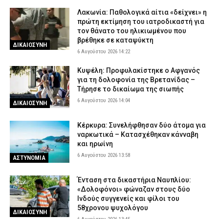
Λακωνία: Παθολογικά αίτια «δείχνει» η
πρώτη εκτίμηση του ιατροδικαστή για
τον θάνατο του ηλικιωμένου που
βρέθηκε σε καταψύκτη
ΔΙΚΑΙΟΣΥΝΗ
6 Αυγούστου 2026 14:22
Κυψέλη: Προφυλακίστηκε ο Αφγανός
για τη δολοφονία της Βρετανίδας –
Τήρησε το δικαίωμα της σιωπής
6 Αυγούστου 2026 14:04
ΔΙΚΑΙΟΣΥΝΗ
Κέρκυρα: Συνελήφθησαν δύο άτομα για
ναρκωτικά – Κατασχέθηκαν κάνναβη
και ηρωίνη
6 Αυγούστου 2026 13:58
ΑΣΤΥΝΟΜΙΑ
Ένταση στα δικαστήρια Ναυπλίου:
«Δολοφόνοι» φώναζαν στους δύο
Ινδούς συγγενείς και φίλοι του
58χρονου ψυχολόγου
ΔΙΚΑΙΟΣΥΝΗ