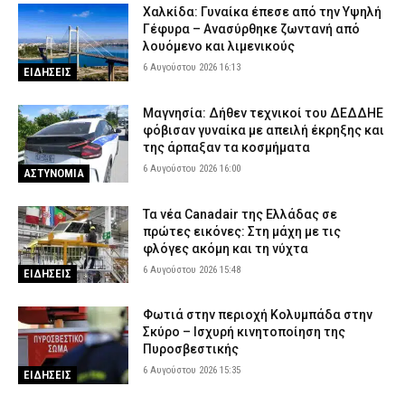
Χαλκίδα: Γυναίκα έπεσε από την Υψηλή
Γέφυρα – Ανασύρθηκε ζωντανή από
λουόμενο και λιμενικούς
6 Αυγούστου 2026 16:13
ΕΙΔΗΣΕΙΣ
Μαγνησία: Δήθεν τεχνικοί του ΔΕΔΔΗΕ
φόβισαν γυναίκα με απειλή έκρηξης και
της άρπαξαν τα κοσμήματα
6 Αυγούστου 2026 16:00
ΑΣΤΥΝΟΜΙΑ
Τα νέα Canadair της Ελλάδας σε
πρώτες εικόνες: Στη μάχη με τις
φλόγες ακόμη και τη νύχτα
6 Αυγούστου 2026 15:48
ΕΙΔΗΣΕΙΣ
Φωτιά στην περιοχή Κολυμπάδα στην
Σκύρο – Ισχυρή κινητοποίηση της
Πυροσβεστικής
6 Αυγούστου 2026 15:35
ΕΙΔΗΣΕΙΣ