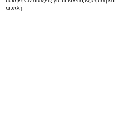
ασκήθηκαν διώξεις για απείθεια, εξύβριση και
απειλή.