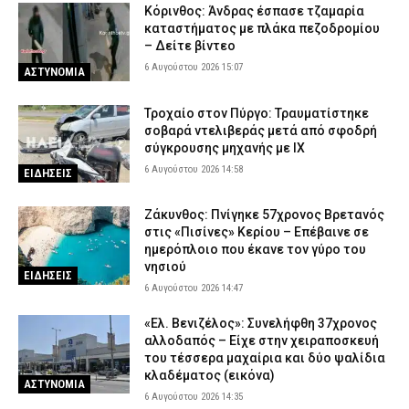
Κόρινθος: Άνδρας έσπασε τζαμαρία
καταστήματος με πλάκα πεζοδρομίου
– Δείτε βίντεο
6 Αυγούστου 2026 15:07
ΑΣΤΥΝΟΜΙΑ
Τροχαίο στον Πύργο: Τραυματίστηκε
σοβαρά ντελιβεράς μετά από σφοδρή
σύγκρουσης μηχανής με ΙΧ
6 Αυγούστου 2026 14:58
ΕΙΔΗΣΕΙΣ
Ζάκυνθος: Πνίγηκε 57χρονος Βρετανός
στις «Πισίνες» Κερίου – Επέβαινε σε
ημερόπλοιο που έκανε τον γύρο του
νησιού
ΕΙΔΗΣΕΙΣ
6 Αυγούστου 2026 14:47
«Ελ. Βενιζέλος»: Συνελήφθη 37χρονος
αλλοδαπός – Είχε στην χειραποσκευή
του τέσσερα μαχαίρια και δύο ψαλίδια
κλαδέματος (εικόνα)
ΑΣΤΥΝΟΜΙΑ
6 Αυγούστου 2026 14:35