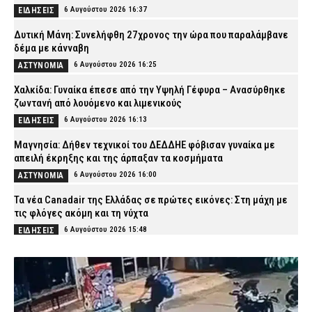
6 Αυγούστου 2026 16:37
ΕΙΔΗΣΕΙΣ
Δυτική Μάνη: Συνελήφθη 27χρονος την ώρα που παραλάμβανε
δέμα με κάνναβη
6 Αυγούστου 2026 16:25
ΑΣΤΥΝΟΜΙΑ
Χαλκίδα: Γυναίκα έπεσε από την Υψηλή Γέφυρα – Ανασύρθηκε
ζωντανή από λουόμενο και λιμενικούς
6 Αυγούστου 2026 16:13
ΕΙΔΗΣΕΙΣ
Μαγνησία: Δήθεν τεχνικοί του ΔΕΔΔΗΕ φόβισαν γυναίκα με
απειλή έκρηξης και της άρπαξαν τα κοσμήματα
6 Αυγούστου 2026 16:00
ΑΣΤΥΝΟΜΙΑ
Τα νέα Canadair της Ελλάδας σε πρώτες εικόνες: Στη μάχη με
τις φλόγες ακόμη και τη νύχτα
6 Αυγούστου 2026 15:48
ΕΙΔΗΣΕΙΣ
Φωτιά στην περιοχή Κολυμπάδα στην Σκύρο – Ισχυρή
κινητοποίηση της Πυροσβεστικής
6 Αυγούστου 2026 15:35
ΕΙΔΗΣΕΙΣ
Κόρινθος: Άνδρας έσπασε τζαμαρία καταστήματος με πλάκα