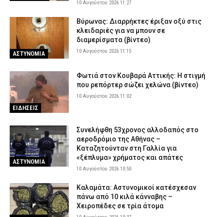
Τραγωδία στην Καβάλα: Νεκρή 65χρονη λουόμενη στους
10 Αυγούστου 2026 11:27
Αμμόλοφους
Βύρωνας: Διαρρήκτες έριξαν οξύ στις
9 Αυγούστου 2026 20:49
ΕΙΔΗΣΕΙΣ
κλειδαριές για να μπουν σε
διαμερίσματα (βίντεο)
ΑΑΔΕ: Κατασχέθηκαν 1.296 φιάλες παράνομου φρέον σε
Κήπους και Δοϊράνη – Διαφυγόντες δασμοί 338.000 ευρώ
10 Αυγούστου 2026 11:15
ΑΣΤΥΝΟΜΙΑ
(εικόνες)
9 Αυγούστου 2026 20:31
ΕΙΔΗΣΕΙΣ
Φωτιά στον Κουβαρά Αττικής: Η στιγμή
που ρεπόρτερ σώζει χελώνα (βίντεο)
Πέθανε ο ηθοποιός Νίκος Καλογερόπουλος
10 Αυγούστου 2026 11:02
9 Αυγούστου 2026 20:12
ΕΙΔΗΣΕΙΣ
ΕΙΔΗΣΕΙΣ
Προήχθησαν έξι αξιωματικοί της ΕΛ.ΑΣ. στην Π.Ε. Κοζάνης – Οι
νέοι τους βαθμοί
Συνελήφθη 53χρονος αλλοδαπός στο
αεροδρόμιο της Αθήνας –
9 Αυγούστου 2026 20:00
ΣΩΜΑΤΑ ΑΣΦΑΛΕΙΑΣ
Καταζητούνταν στη Γαλλία για
Γαλάζιες Σημαίες στην Αττική: Οι 17 βραβευμένες ακτές και τα
«ξέπλυμα» χρήματος και απάτες
ΑΣΤΥΝΟΜΙΑ
σημεία όπου απαγορεύεται το μπάνιο
10 Αυγούστου 2026 10:50
9 Αυγούστου 2026 19:43
ΕΙΔΗΣΕΙΣ
Καλαμάτα: Αστυνομικοί κατέσχεσαν
πάνω από 10 κιλά κάνναβης –
Χειροπέδες σε τρία άτομα