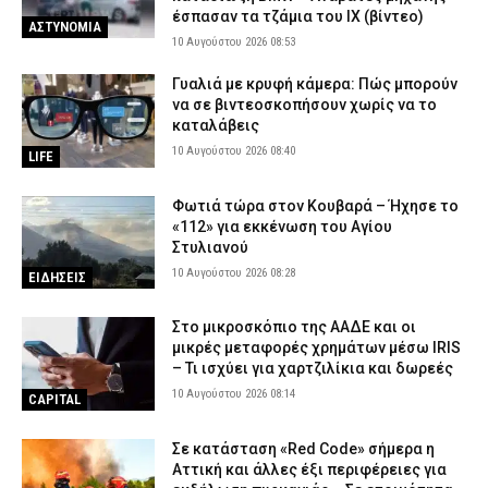
έσπασαν τα τζάμια του ΙΧ (βίντεο)
ΑΣΤΥΝΟΜΙΑ
10 Αυγούστου 2026 08:53
Γυαλιά με κρυφή κάμερα: Πώς μπορούν
να σε βιντεοσκοπήσουν χωρίς να το
καταλάβεις
10 Αυγούστου 2026 08:40
LIFE
Φωτιά τώρα στον Κουβαρά – Ήχησε το
«112» για εκκένωση του Αγίου
Στυλιανού
10 Αυγούστου 2026 08:28
ΕΙΔΗΣΕΙΣ
Στο μικροσκόπιο της ΑΑΔΕ και οι
μικρές μεταφορές χρημάτων μέσω IRIS
– Τι ισχύει για χαρτζιλίκια και δωρεές
10 Αυγούστου 2026 08:14
CAPITAL
Σε κατάσταση «Red Code» σήμερα η
Αττική και άλλες έξι περιφέρειες για