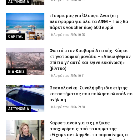
10 Αυγούστου 2026 10:37
ΑΣΤΥΝΟΜΙΑ
«Τουρισμός για Όλους»: Άνοιξε η
πλατφόρμα για όλα τα ΑΦΜ – Πώς θα
πάρετε voucher έως 600 ευρώ
10 Αυγούστου 2026 10:25
CAPITAL
Φωτιά στον Κουβαρά Αττικής: Κάηκε
κτηνοτροφική μονάδα – «Απειλήθηκαν
σπίτια γι’ αυτό και έγινε εκκένωση»
(βίντεο)
ΕΙΔΗΣΕΙΣ
10 Αυγούστου 2026 10:11
Θεσσαλονίκη: Συνελήφθη ιδιοκτήτης
καταστήματος που πούλησε αλκοόλ σε
ανήλικη
10 Αυγούστου 2026 09:58
ΑΣΤΥΝΟΜΙΑ
Καρυστιανού για τις μαζικές
αποχωρήσεις από το κόμμα της:
«Είχαμε αντιληφθεί το παρακίνημα, ο