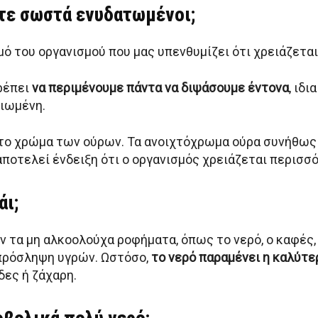
στε σωστά ενυδατωμένοι;
μό του οργανισμού που μας υπενθυμίζει ότι χρειάζετα
ρέπει
να περιμένουμε πάντα να διψάσουμε έντονα
, ιδι
ειωμένη.
ι το χρώμα των ούρων. Τα ανοιχτόχρωμα ούρα συνήθω
ποτελεί ένδειξη ότι ο οργανισμός χρειάζεται περισσ
άι;
ν τα μη αλκοολούχα ροφήματα, όπως το νερό, ο καφές, 
πρόσληψη υγρών. Ωστόσο,
το νερό παραμένει η καλύτε
δες ή ζάχαρη.