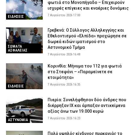
φωτιά στο Μονοπήγαδο – Επιχειρούν
ισχυρές επίγειες και εναέριες δυνάμεις
7 Αυγούστου 2026 17:00
ΕΙΔΗΣΕΙΣ
Γρεβενά: Ο Σύλλογος Αλληλεγγύης και
Εθελοντισμού «Ελπίδα» προχώρησε σε
δωρεά ειδών ιματισμού στο
ΣΩΜΑΤΑ
Αστυνομικό Τμήμα
ΑΣΦΑΛΕΙΑΣ
7 Αυγούστου 2026 16:48
Κορινθία: Μήνυμα του 112 για φωτιά
στο Στεφάνι – «Παραμείνετε σε
ετοιμότητα»
7 Αυγούστου 2026 16:35
ΕΙΔΗΣΕΙΣ
Πιερία: Συνελήφθησαν δύο άνδρες που
διέρρηξαν ΙΧ και άρπαξαν αντικείμενα
αξίας άνω των 19.000 ευρώ
7 Αυγούστου 2026 16:23
ΑΣΤΥΝΟΜΙΑ
Πολύ υψηλός κίνδυνος πυρκαγιάς το