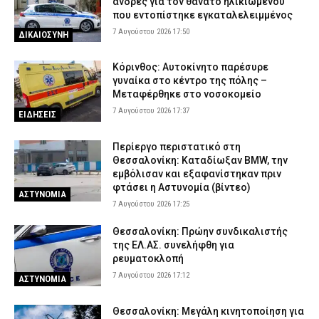
φορτηγό
άνδρες για τον θάνατο ηλικιωμένου
που εντοπίστηκε εγκαταλελειμμένος
7 Αυγούστου 2026 11:54
ΑΣΤΥΝΟΜΙΑ
7 Αυγούστου 2026 17:50
ΔΙΚΑΙΟΣΥΝΗ
Συνελήφθη στη Γερμανία 31χρονος για δολοφονίες μελών της
Greek Mafia – Κατηγορείται και για την εκτέλεση του Ζαμπούνη
Κόρινθος: Αυτοκίνητο παρέσυρε
7 Αυγούστου 2026 11:40
ΑΣΤΥΝΟΜΙΑ
γυναίκα στο κέντρο της πόλης –
Μεταφέρθηκε στο νοσοκομείο
Σπιτάκια ανακύκλωσης: Η πολιτική παρωδία ΝΔ και ΠΑΣΟΚ που
7 Αυγούστου 2026 17:37
έγινε… τσίρκο
ΕΙΔΗΣΕΙΣ
7 Αυγούστου 2026 11:29
ΠΟΛΙΤΙΚΗ
Περίεργο περιστατικό στη
Επιχειρήσεις της ΕΛ.ΑΣ. για την αντιμετώπιση της
Θεσσαλονίκη: Καταδίωξαν BMW, την
εγκληματικότητας στην Πελοπόννησο – Συνελήφθησαν 31
εμβόλισαν και εξαφανίστηκαν πριν
άτομα
φτάσει η Αστυνομία (βίντεο)
ΑΣΤΥΝΟΜΙΑ
7 Αυγούστου 2026 11:14
ΑΣΤΥΝΟΜΙΑ
7 Αυγούστου 2026 17:25
Θεσσαλονίκη: Πρώην συνδικαλιστής
της ΕΛ.ΑΣ. συνελήφθη για
ρευματοκλοπή
7 Αυγούστου 2026 17:12
ΑΣΤΥΝΟΜΙΑ
Θεσσαλονίκη: Μεγάλη κινητοποίηση για