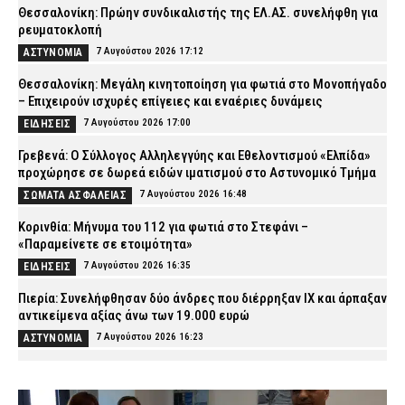
Θεσσαλονίκη: Πρώην συνδικαλιστής της ΕΛ.ΑΣ. συνελήφθη για
ρευματοκλοπή
7 Αυγούστου 2026 17:12
ΑΣΤΥΝΟΜΙΑ
Θεσσαλονίκη: Μεγάλη κινητοποίηση για φωτιά στο Μονοπήγαδο
– Επιχειρούν ισχυρές επίγειες και εναέριες δυνάμεις
7 Αυγούστου 2026 17:00
ΕΙΔΗΣΕΙΣ
Γρεβενά: Ο Σύλλογος Αλληλεγγύης και Εθελοντισμού «Ελπίδα»
προχώρησε σε δωρεά ειδών ιματισμού στο Αστυνομικό Τμήμα
7 Αυγούστου 2026 16:48
ΣΩΜΑΤΑ ΑΣΦΑΛΕΙΑΣ
Κορινθία: Μήνυμα του 112 για φωτιά στο Στεφάνι –
«Παραμείνετε σε ετοιμότητα»
7 Αυγούστου 2026 16:35
ΕΙΔΗΣΕΙΣ
Πιερία: Συνελήφθησαν δύο άνδρες που διέρρηξαν ΙΧ και άρπαξαν
αντικείμενα αξίας άνω των 19.000 ευρώ
7 Αυγούστου 2026 16:23
ΑΣΤΥΝΟΜΙΑ
Πολύ υψηλός κίνδυνος πυρκαγιάς το Σάββατο – Ποιες περιοχές
τίθενται σε «Red Code»