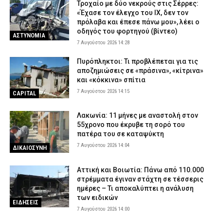
Τροχαίο με δύο νεκρούς στις Σέρρες:
«Έχασε τον έλεγχο του ΙΧ, δεν τον
πρόλαβα και έπεσε πάνω μου», λέει ο
οδηγός του φορτηγού (βίντεο)
ΑΣΤΥΝΟΜΙΑ
7 Αυγούστου 2026 14:28
Πυρόπληκτοι: Τι προβλέπεται για τις
αποζημιώσεις σε «πράσινα», «κίτρινα»
και «κόκκινα» σπίτια
7 Αυγούστου 2026 14:15
CAPITAL
Λακωνία: 11 μήνες με αναστολή στον
55χρονο που έκρυβε τη σορό του
πατέρα του σε καταψύκτη
7 Αυγούστου 2026 14:04
ΔΙΚΑΙΟΣΥΝΗ
Αττική και Βοιωτία: Πάνω από 110.000
στρέμματα έγιναν στάχτη σε τέσσερις
ημέρες – Τι αποκαλύπτει η ανάλυση
των ειδικών
ΕΙΔΗΣΕΙΣ
7 Αυγούστου 2026 14:00