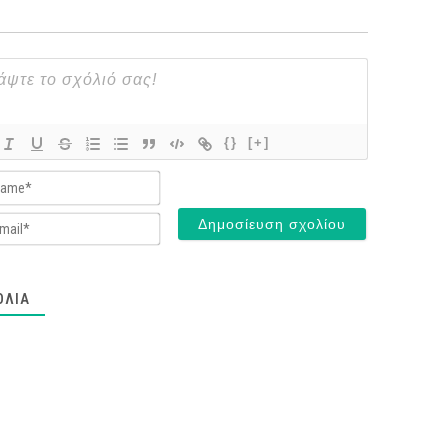
{}
[+]
Name*
Email*
ΌΛΙΑ