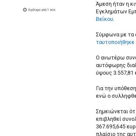
Άμεση ήταν η κ
Λιγότερο από 1
min.
Εγκλημάτων Εμπ
Βεΐκου
.
Σύμφωνα με τα 
ταυτοποιήθηκε
Ο ανωτέρω συνε
αυτόφωρης διαδ
ύψους 3.557,81
Για την υπόθεσ
ενώ ο συλληφθε
Σημειώνεται ότι
επιβληθεί συνο
367.695,645 ευ
πλαίσιο της αυ