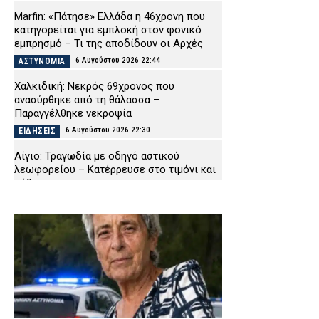
Marfin: «Πάτησε» Ελλάδα η 46χρονη που
κατηγορείται για εμπλοκή στον φονικό
εμπρησμό – Τι της αποδίδουν οι Αρχές
6 Αυγούστου 2026 22:44
ΑΣΤΥΝΟΜΙΑ
Χαλκιδική: Νεκρός 69χρονος που
ανασύρθηκε από τη θάλασσα –
Παραγγέλθηκε νεκροψία
6 Αυγούστου 2026 22:30
ΕΙΔΗΣΕΙΣ
Αίγιο: Τραγωδία με οδηγό αστικού
λεωφορείου – Κατέρρευσε στο τιμόνι και
πέθανε
6 Αυγούστου 2026 22:16
ΕΙΔΗΣΕΙΣ
Χανιά: Πειθαρχική έρευνα για την υπόθεση
της 75χρονης που βρέθηκε νεκρή μετά την
αποχώρησή της από το Αστυνομικό
Μέγαρο
6 Αυγούστου 2026 22:01
ΑΣΤΥΝΟΜΙΑ
Εύβοια: Νεκρός ο 35χρονος που πάλευε