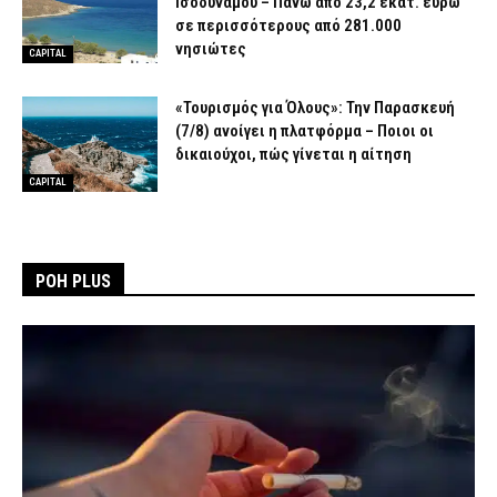
Ισοδυνάμου – Πάνω από 23,2 εκατ. ευρώ
σε περισσότερους από 281.000
νησιώτες
CAPITAL
«Τουρισμός για Όλους»: Την Παρασκευή
(7/8) ανοίγει η πλατφόρμα – Ποιοι οι
δικαιούχοι, πώς γίνεται η αίτηση
CAPITAL
ΡΟΗ PLUS