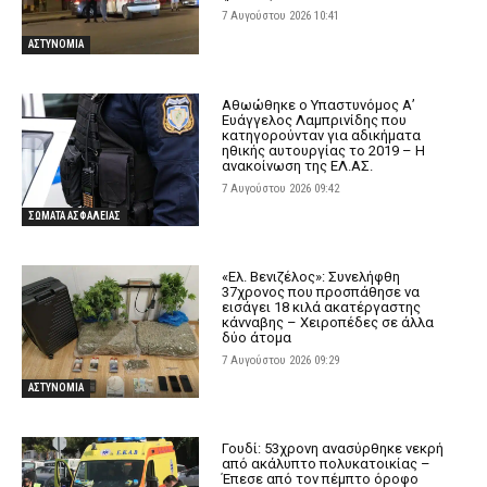
7 Αυγούστου 2026 10:41
ΑΣΤΥΝΟΜΙΑ
Αθωώθηκε ο Υπαστυνόμος Α’
Ευάγγελος Λαμπρινίδης που
κατηγορούνταν για αδικήματα
ηθικής αυτουργίας το 2019 – Η
ανακοίνωση της ΕΛ.ΑΣ.
7 Αυγούστου 2026 09:42
ΣΩΜΑΤΑ ΑΣΦΑΛΕΙΑΣ
«Ελ. Βενιζέλος»: Συνελήφθη
37χρονος που προσπάθησε να
εισάγει 18 κιλά ακατέργαστης
κάνναβης – Χειροπέδες σε άλλα
δύο άτομα
7 Αυγούστου 2026 09:29
ΑΣΤΥΝΟΜΙΑ
Γουδί: 53χρονη ανασύρθηκε νεκρή
από ακάλυπτο πολυκατοικίας –
Έπεσε από τον πέμπτο όροφο