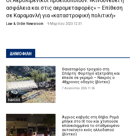
Οι Αερολιμενικοί προειδοποιούν: «Κινδυνεύει η
ασφάλεια και στις αερομεταφορές» – Επίθεση
σε Καραμανλή για «καταστροφική πολιτική»
Law & Order Newsroom
-
9 Μαρτίου 2023 12:31
ΔΗΜΟΦΙΛΗ
Θανατηφόρο τροχαίο στη
Σπάρτη: Φορτηγό εξετράπη και
έπεσε σε γκρεμό – Νεκρός ο
48χρονος οδηγός (βίντεο)
7 Αυγούστου 2026 11:06
ΕΙΔΗΣΕΙΣ
Άγριος καβγάς στη Θήβα: Ρομά
μπήκε στο ΙΧ του και χτυπούσε
επανειλημμένα το σταθμευμένο
αυτοκίνητο ενός αλλοδαπού
(βίντεο)