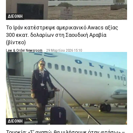
ΔΙΕΘΝΗ
Το Ιράν κατέστρεψε αμερικανικό Awacs αξίας
300 εκατ. δολαρίων στη Σαουδική Αραβία
(βίντεο)
Law & Order Newsroom
-
29 Μαρτίου 2026 15:10
ΔΙΕΘΝΗ
Τουρκία: «Σ’ αγαπώ, θα μιλήσουμε όταν φτάσω» –