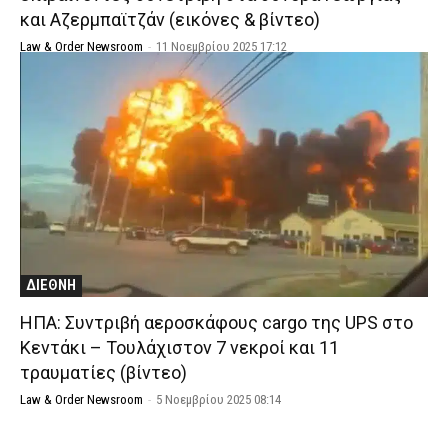
και Αζερμπαϊτζάν (εικόνες & βίντεο)
Law & Order Newsroom
-
11 Νοεμβρίου 2025 17:12
ΔΙΕΘΝΗ
ΗΠΑ: Συντριβή αεροσκάφους cargo της UPS στο
Κεντάκι – Τουλάχιστον 7 νεκροί και 11
τραυματίες (βίντεο)
Law & Order Newsroom
-
5 Νοεμβρίου 2025 08:14