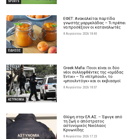
SPORTS
ΕΦΕΤ: Ανακαλείται παρτίδα
γνωστής μαρμελάδας – Τι πρέπει
να προσέξουν οι καταναλωτές
8 Αυγούστου 2026 18:40
ΕΙΔΗΣΕΙΣ
Greek Mafia: Ποιοι είναι οι δύο
νέοι συλληφθέντες της «ομάδας
Έντικ» – Το «πίτμπουλ», το
«μπουλντόγκ» και οι εκβιασμοί
8 Αυγούστου 2026 18:07
ΑΣΤΥΝΟΜΙΑ
Θλίψη στην ΕΛ.ΑΣ. – Έφυγε από
τη ζωή ο απόστρατος
αστυνομικός Νικόλαος
Κρυωνίδης
8 Αυγούστου 2026 17:23