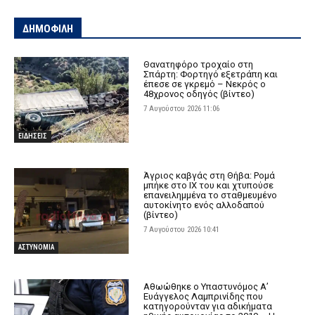
ΔΗΜΟΦΙΛΗ
Θανατηφόρο τροχαίο στη
Σπάρτη: Φορτηγό εξετράπη και
έπεσε σε γκρεμό – Νεκρός ο
48χρονος οδηγός (βίντεο)
7 Αυγούστου 2026 11:06
ΕΙΔΗΣΕΙΣ
Άγριος καβγάς στη Θήβα: Ρομά
μπήκε στο ΙΧ του και χτυπούσε
επανειλημμένα το σταθμευμένο
αυτοκίνητο ενός αλλοδαπού
(βίντεο)
7 Αυγούστου 2026 10:41
ΑΣΤΥΝΟΜΙΑ
Αθωώθηκε ο Υπαστυνόμος Α’
Ευάγγελος Λαμπρινίδης που
κατηγορούνταν για αδικήματα