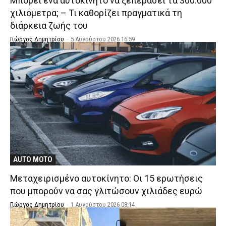
Μπορεί ένα αυτοκίνητο να ξεπεράσει τα 300.000
χιλιόμετρα; – Τι καθορίζει πραγματικά τη
διάρκεια ζωής του
Γιώργος Δημητρίου
-
5 Αυγούστου 2026 16:59
AUTO MOTO
Μεταχειρισμένο αυτοκίνητο: Οι 15 ερωτήσεις
που μπορούν να σας γλιτώσουν χιλιάδες ευρώ
Γιώργος Δημητρίου
-
1 Αυγούστου 2026 08:14