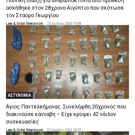
Ποινική δίωξη για ανθρωποκτονία από πρόθεση
ασκήθηκε στον 28χρονο Αιγύπτιο που σκότωσε
τον Σταύρο Γεωργίου
Law & Order Newsroom
-
23 Ιουλίου 2026 19:48
ΑΣΤΥΝΟΜΙΑ
Άγιος Παντελεήμονας: Συνελήφθη 20χρονος που
διακινούσε κάνναβη – Είχε κρύψει 42 νάιλον
συσκευασίες
Law & Order Newsroom
-
23 Ιουλίου 2026 18:25