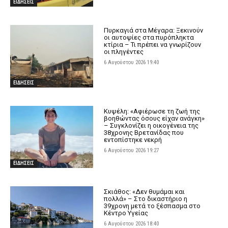
ΕΙΔΗΣΕΙΣ
Πυρκαγιά στα Μέγαρα: Ξεκινούν
οι αυτοψίες στα πυρόπληκτα
κτίρια – Τι πρέπει να γνωρίζουν
οι πληγέντες
6 Αυγούστου 2026 19:40
ΕΙΔΗΣΕΙΣ
Κυψέλη: «Αφιέρωσε τη ζωή της
βοηθώντας όσους είχαν ανάγκη»
– Συγκλονίζει η οικογένεια της
38χρονης Βρετανίδας που
εντοπίστηκε νεκρή
6 Αυγούστου 2026 19:27
ΕΙΔΗΣΕΙΣ
Σκιάθος: «Δεν θυμάμαι και
πολλά» – Στο δικαστήριο η
39χρονη μετά το ξέσπασμα στο
Κέντρο Υγείας
6 Αυγούστου 2026 18:40