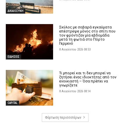
ΔΙΚΑΙΟΣΥΝΗ
Σκύλος με σοβαρά εγκαύματα
επέστρεψε μόνος στο σπίτι που
τον φρόντιζαν μία εβδομάδα
μετά τη φωτιά στο Πόρτο
Γερμενό
8 Αυγούστου 2026 08:53
ΕΙΔΗΣΕΙΣ
Τι μπορεί και τι δεν μπορεί να
ζητήσει ένας ιδιοκτήτης από τον
ενοικιαστή – Όσα πρέπει να
γνωρίζετε
8 Αυγούστου 2026 08:14
CAPITAL
Φόρτωση περισσοτέρων