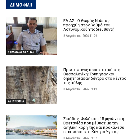
ΔΗΜΟΦΙΛΗ
ΕΛ.ΑΣ.: Ο Θωμάς Νιώπας
προήχθη στον βαθμό του
Αστυνομικού Υποδιευθυντή
8 Αυγούστου 2026 11:29
ΣΩΜΑΤΑ ΑΣΦΑΛΕΙΑΣ
Πρωτοφανές περιστατικό στη
Θεσσαλονίκη: Τρύπησαν και
δηλητηρίασαν δέντρα στο κέντρο
της πόλης
8 Αυγούστου 2026 09:19
ΑΣΤΥΝΟΜΙΑ
Σκιάθος: Φυλάκιση 15 μηνών στη
Βρετανίδα που μέθυσε με την
ανήλικη κόρη της και προκάλεσε
επεισόδιο στο Κέντρο Υγείας
8 Αυγούστου 2026 09:07