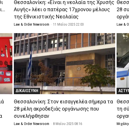
Οι
Θεσσαλονίκη: «Είναι η νεολαία της Χρυσής
Θεσσ
οι…
Αυγής» λέει ο πατέρας 17χρονου μέλους
28 σ
της Εθνικιστικής Νεολαίας
οργά
Law & Order Newsroom
-
11 Μαΐου 2025 22:03
Law & 
ΔΙΚΑΙΟΣΥΝΗ
ΑΣΤΥ
ιά
Θεσσαλονίκη: Στον εισαγγελέα σήμερα τα
Θεσσ
28 μέλη ακροδεξιάς οργάνωσης που
τη σ
α
συνελήφθησαν
οργα
Law & Order Newsroom
-
8 Μαΐου 2025 08:16
Μιχάλη