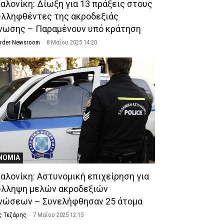
αλονίκη: Δίωξη για 13 πράξεις στους
υλληφθέντες της ακροδεξιάς
νωσης – Παραμένουν υπό κράτηση
Order Newsroom
-
8 Μαΐου 2025 14:20
ΝΟΜΙΑ
αλονίκη: Αστυνομική επιχείρηση για
ύλληψη μελών ακροδεξιών
νώσεων – Συνελήφθησαν 25 άτομα
ς Τεζάρης
-
7 Μαΐου 2025 12:15