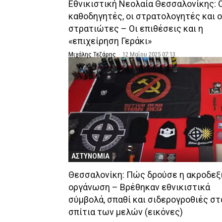
Εθνικιστική Νεολαία Θεσσαλονίκης: 
καθοδηγητές, οι στρατολογητές και 
στρατιώτες – Οι επιθέσεις και η
«επιχείρηση Γεράκι»
Μιχάλης Τεζάρης
-
12 Μαΐου 2025 07:13
ΑΣΤΥΝΟΜΙΑ
Θεσσαλονίκη: Πώς δρούσε η ακροδεξ
οργάνωση – Βρέθηκαν εθνικιστικά
σύμβολά, σπαθί και σιδερογροθιές στ
σπίτια των μελών (εικόνες)