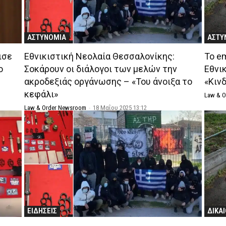
ΑΣΤΥΝΟΜΙΑ
ΑΣΤΥ
ισε
Εθνικιστική Νεολαία Θεσσαλονίκης:
Το e
ο
Σοκάρουν οι διάλογοι των μελών την
Εθνι
ακροδεξιάς οργάνωσης – «Του άνοιξα το
«Κιν
κεφάλι»
Law & 
Law & Order Newsroom
-
18 Μαΐου 2025 13:12
ΕΙΔΗΣΕΙΣ
ΔΙΚΑ