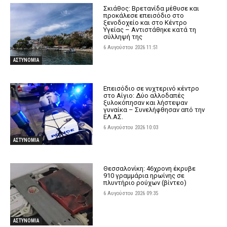
Σκιάθος: Βρετανίδα μέθυσε και
προκάλεσε επεισόδιο στο
ξενοδοχείο και στο Κέντρο
Υγείας – Αντιστάθηκε κατά τη
σύλληψή της
6 Αυγούστου 2026 11:51
ΑΣΤΥΝΟΜΙΑ
Επεισόδιο σε νυχτερινό κέντρο
στο Αίγιο: Δύο αλλοδαπές
ξυλοκόπησαν και λήστεψαν
γυναίκα – Συνελήφθησαν από την
ΕΛ.ΑΣ.
6 Αυγούστου 2026 10:03
ΑΣΤΥΝΟΜΙΑ
Θεσσαλονίκη: 46χρονη έκρυβε
910 γραμμάρια ηρωίνης σε
πλυντήριο ρούχων (βίντεο)
6 Αυγούστου 2026 09:35
ΑΣΤΥΝΟΜΙΑ