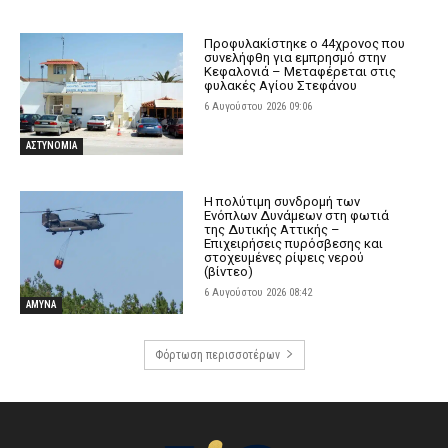
Προφυλακίστηκε ο 44χρονος που
συνελήφθη για εμπρησμό στην
Κεφαλονιά – Μεταφέρεται στις
φυλακές Αγίου Στεφάνου
6 Αυγούστου 2026 09:06
ΑΣΤΥΝΟΜΙΑ
H πολύτιμη συνδρομή των
Ενόπλων Δυνάμεων στη φωτιά
της Δυτικής Αττικής –
Επιχειρήσεις πυρόσβεσης και
στοχευμένες ρίψεις νερού
(βίντεο)
6 Αυγούστου 2026 08:42
ΑΜΥΝΑ
Φόρτωση περισσοτέρων