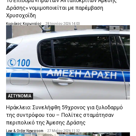
Το Επίδομα «Πρώτων Ανταποκριτών Άμεσης
Δράσης» νομιμοποιείται με παρέμβαση
Χρυσοχοΐδη
Κυριάκος Κορωναίος
-
28 Ιουνίου 2026 14:03
ΑΣΤΥΝΟΜΙΑ
Ηράκλειο: Συνελήφθη 59χρονος για ξυλοδαρμό
της συντρόφου του – Πολίτες σταμάτησαν
περιπολικό της Άμεσης Δράσης
Law & Order Newsroom
-
27 Μαΐου 2026 11:32