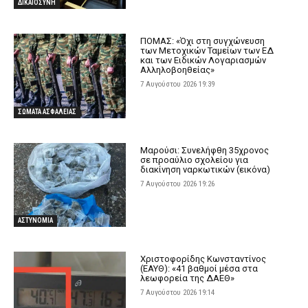
ΔΙΚΑΙΟΣΥΝΗ
ΠΟΜΑΣ: «Όχι στη συγχώνευση
των Μετοχικών Ταμείων των ΕΔ
και των Ειδικών Λογαριασμών
Αλληλοβοηθείας»
7 Αυγούστου 2026 19:39
ΣΩΜΑΤΑ ΑΣΦΑΛΕΙΑΣ
Μαρούσι: Συνελήφθη 35χρονος
σε προαύλιο σχολείου για
διακίνηση ναρκωτικών (εικόνα)
7 Αυγούστου 2026 19:26
ΑΣΤΥΝΟΜΙΑ
Χριστοφορίδης Κωνσταντίνος
(ΕΑΥΘ): «41 βαθμοί μέσα στα
λεωφορεία της ΔΑΕΘ»
7 Αυγούστου 2026 19:14