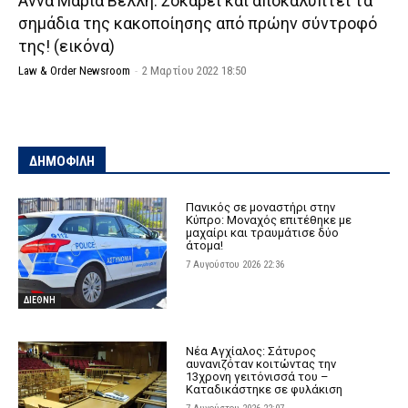
Αννα Μαρία Βέλλη: Σοκάρει και αποκαλύπτει τα
σημάδια της κακοποίησης από πρώην σύντροφό
της! (εικόνα)
Law & Order Newsroom
-
2 Μαρτίου 2022 18:50
ΔΗΜΟΦΙΛΗ
Πανικός σε μοναστήρι στην
Κύπρο: Μοναχός επιτέθηκε με
μαχαίρι και τραυμάτισε δύο
άτομα!
7 Αυγούστου 2026 22:36
ΔΙΕΘΝΗ
Νέα Αγχίαλος: Σάτυρος
αυνανιζόταν κοιτώντας την
13χρονη γειτόνισσά του –
Καταδικάστηκε σε φυλάκιση