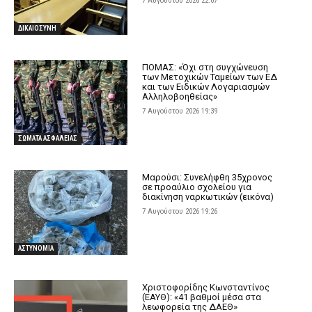
7 Αυγούστου 2026 22:07
ΔΙΚΑΙΟΣΥΝΗ
ΠΟΜΑΣ: «Όχι στη συγχώνευση
των Μετοχικών Ταμείων των ΕΔ
και των Ειδικών Λογαριασμών
Αλληλοβοηθείας»
7 Αυγούστου 2026 19:39
ΣΩΜΑΤΑ ΑΣΦΑΛΕΙΑΣ
Μαρούσι: Συνελήφθη 35χρονος
σε προαύλιο σχολείου για
διακίνηση ναρκωτικών (εικόνα)
7 Αυγούστου 2026 19:26
ΑΣΤΥΝΟΜΙΑ
Χριστοφορίδης Κωνσταντίνος
(ΕΑΥΘ): «41 βαθμοί μέσα στα
λεωφορεία της ΔΑΕΘ»