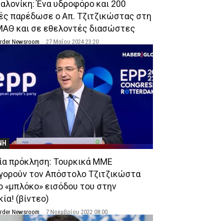
αλονίκη: Ένα υδροφόρο και 200
ές παρέδωσε ο Απ. Τζιτζικώστας στη
ΜΑΘ και σε εθελοντές διασώστες
Order Newsroom
-
27 Μαΐου 2024 23:20
ΝΗ
ία πρόκληση: Τουρκικά ΜΜΕ
γορούν τον Απόστολο Τζιτζικώστα
το «μπλόκο» εισόδου του στην
ία! (βίντεο)
Order Newsroom
-
7 Νοεμβρίου 2022 08:00