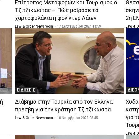
ς
Επίτροπος Μεταφορών και Τουρισμού ο
Θεσσ
Τζιτζικώστας – Πώς μοίρασε τα
σκην
χαρτοφυλάκια η φον ντερ Λάιεν
2η Ε
Law & Order Newsroom
-
17 Σεπτεμβρίου 2024 11:59
Law & 
ΕΙΔΗΣΕΙΣ
ΔΙΕΘ
κή
Διάβημα στην Τουρκία από τον Έλληνα
Χυδα
πρέσβη για την κράτηση Τζιτζικώστα
κατη
για 
Law & Order Newsroom
-
10 Νοεμβρίου 2022 08:45
Τουρκ
Law & 