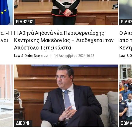
ΕΙΔΗΣΕΙΣ
ΕΙΔΗ
α: «Η
Η Αθηνά Αηδονά νέα Περιφερειάρχης
Ο Απ
ίναι
Κεντρικής Μακεδονίας – Διαδέχεται τον
από 
Απόστολο Τζιτζικώστα
Κεντ
Law & Order Newsroom
-
14 Δεκεμβρίου 2024 16:22
Law & 
ΔΙΕΘΝΗ
ΣΩΜΑ