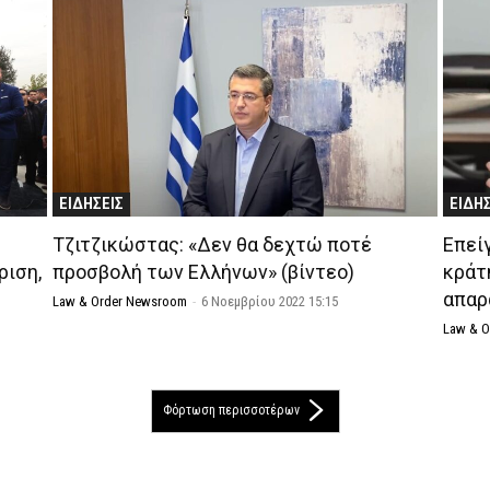
ΕΙΔΗΣΕΙΣ
ΕΙΔΗ
Τζιτζικώστας: «Δεν θα δεχτώ ποτέ
Επεί
ριση,
προσβολή των Ελλήνων» (βίντεο)
κράτ
απαρ
Law & Order Newsroom
-
6 Νοεμβρίου 2022 15:15
Law & 
Φόρτωση περισσοτέρων