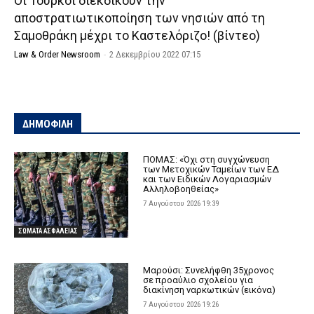
Οι Τούρκοι διεκδικούν την
αποστρατιωτικοποίηση των νησιών από τη
Σαμοθράκη μέχρι το Καστελόριζο! (βίντεο)
Law & Order Newsroom
-
2 Δεκεμβρίου 2022 07:15
ΔΗΜΟΦΙΛΗ
ΠΟΜΑΣ: «Όχι στη συγχώνευση
των Μετοχικών Ταμείων των ΕΔ
και των Ειδικών Λογαριασμών
Αλληλοβοηθείας»
7 Αυγούστου 2026 19:39
ΣΩΜΑΤΑ ΑΣΦΑΛΕΙΑΣ
Μαρούσι: Συνελήφθη 35χρονος
σε προαύλιο σχολείου για
διακίνηση ναρκωτικών (εικόνα)
7 Αυγούστου 2026 19:26