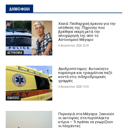
ΔΗΜΟΦΙΛΗ
Χανιά: Πειθαρχική έρευνα για την
υπόθεση της 75χρονης που
βρέθηκε νεκρή μετά την
αποχώρησή της από το
Αστυνομικό Μέγαρο
6 Αυγούστου 2026 22:01
ΑΣΤΥΝΟΜΙΑ
Δενδροπόταμος: Αυτοκίνητο
παρέσυρε και τραυμάτισε πεζό
κοντά στις σιδηροδρομικές
γραμμές
6 Αυγούστου 2026 19:51
ΕΙΔΗΣΕΙΣ
Πυρκαγιά στα Μέγαρα: Ξεκινούν
οι αυτοψίες στα πυρόπληκτα
κτίρια – Τι πρέπει να γνωρίζουν
οι πληγέντες