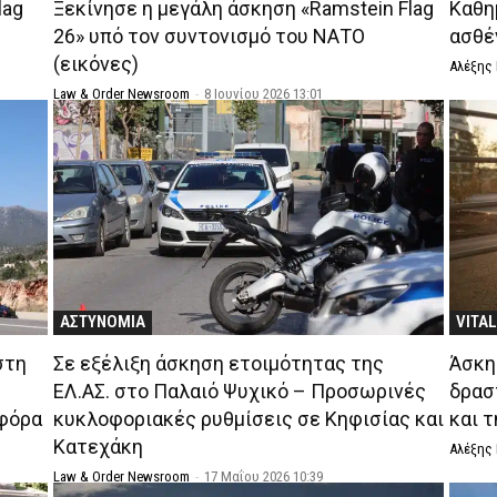
lag
Ξεκίνησε η μεγάλη άσκηση «Ramstein Flag
Καθη
26» υπό τον συντονισμό του ΝΑΤΟ
ασθέ
(εικόνες)
Αλέξης
Law & Order Newsroom
-
8 Ιουνίου 2026 13:01
ΑΣΤΥΝΟΜΙΑ
VITA
στη
Σε εξέλιξη άσκηση ετοιμότητας της
Άσκη
ΕΛ.ΑΣ. στο Παλαιό Ψυχικό – Προσωρινές
δρασ
οφόρα
κυκλοφοριακές ρυθμίσεις σε Κηφισίας και
και 
Κατεχάκη
Αλέξης
Law & Order Newsroom
-
17 Μαΐου 2026 10:39