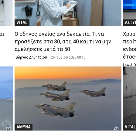
VITAL
ΑΣΤΥ
αι
Ο οδηγός υγείας ανά δεκαετία: Τι να
Χρυσ
προσέξετε στα 30, στα 40 και τι να μην
περί
αμελήσετε μετά τα 50
ενδο
έτος»
Γιώργος Δημητρίου
-
26 Ιουνίου 2026 08:10
Law & 
ΑΜΥΝΑ
VITA