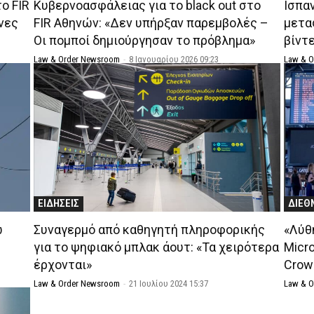
ο FIR
Κυβερνοασφάλειας για το black out στο
Ισπα
νες
FIR Αθηνών: «Δεν υπήρξαν παρεμβολές –
μετα
Οι πομποί δημιούργησαν το πρόβλημα»
βίντ
Law & Order Newsroom
-
8 Ιανουαρίου 2026 09:23
Law & 
ΕΙΔΗΣΕΙΣ
ΔΙΕΘ
ω
Συναγερμό από καθηγητή πληροφορικής
«Λύθ
για το ψηφιακό μπλακ άουτ: «Τα χειρότερα
Micro
έρχονται»
Crow
Law & Order Newsroom
-
21 Ιουλίου 2024 15:37
Law & 