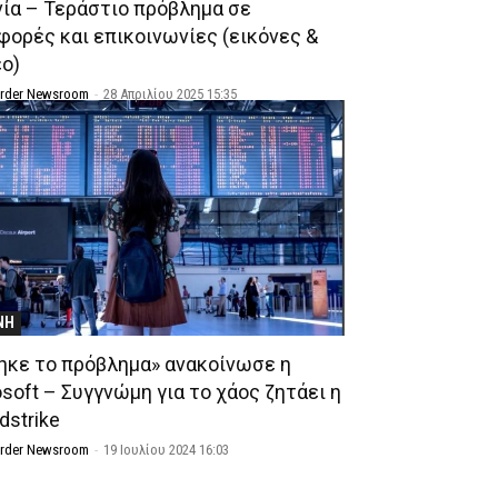
νία – Τεράστιο πρόβλημα σε
φορές και επικοινωνίες (εικόνες &
εο)
Order Newsroom
-
28 Απριλίου 2025 15:35
ΝΗ
ηκε το πρόβλημα» ανακοίνωσε η
soft – Συγγνώμη για το χάος ζητάει η
dstrike
Order Newsroom
-
19 Ιουλίου 2024 16:03