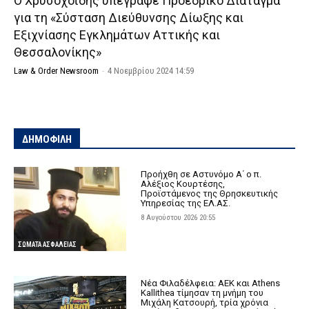
O Χρυσοχοΐδης υπέγραψε Προεδρικό Διάταγμα
για τη «Σύσταση Διεύθυνσης Δίωξης και
Εξιχνίασης Εγκλημάτων Αττικής και
Θεσσαλονίκης»
Law & Order Newsroom
-
4 Νοεμβρίου 2024 14:59
ΔΗΜΟΦΙΛΗ
Προήχθη σε Αστυνόμο Α΄ ο π.
Αλέξιος Κουρτέσης,
Προϊστάμενος της Θρησκευτικής
Υπηρεσίας της ΕΛ.ΑΣ.
8 Αυγούστου 2026 20:55
ΣΩΜΑΤΑ ΑΣΦΑΛΕΙΑΣ
Νέα Φιλαδέλφεια: ΑΕΚ και Athens
Kallithea τίμησαν τη μνήμη του
Μιχάλη Κατσουρή, τρία χρόνια