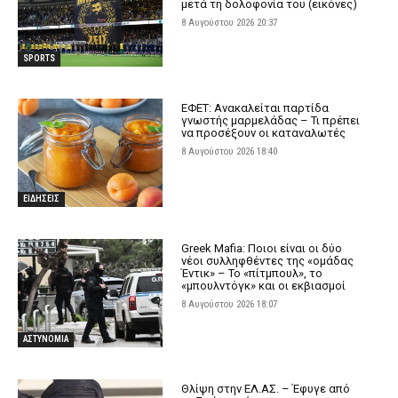
μετά τη δολοφονία του (εικόνες)
8 Αυγούστου 2026 20:37
SPORTS
ΕΦΕΤ: Ανακαλείται παρτίδα
γνωστής μαρμελάδας – Τι πρέπει
να προσέξουν οι καταναλωτές
8 Αυγούστου 2026 18:40
ΕΙΔΗΣΕΙΣ
Greek Mafia: Ποιοι είναι οι δύο
νέοι συλληφθέντες της «ομάδας
Έντικ» – Το «πίτμπουλ», το
«μπουλντόγκ» και οι εκβιασμοί
8 Αυγούστου 2026 18:07
ΑΣΤΥΝΟΜΙΑ
Θλίψη στην ΕΛ.ΑΣ. – Έφυγε από