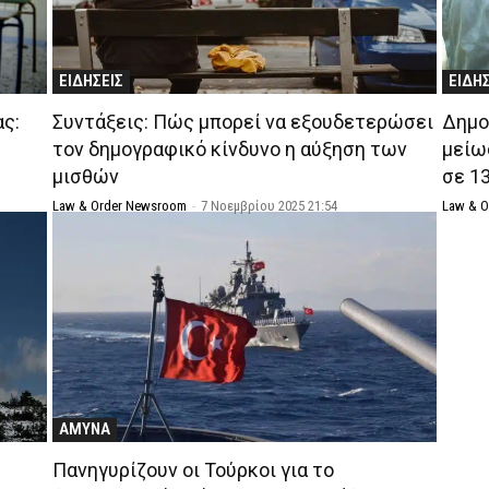
ΕΙΔΗΣΕΙΣ
ΕΙΔΗ
ς:
Συντάξεις: Πώς μπορεί να εξουδετερώσει
Δημο
τον δημογραφικό κίνδυνο η αύξηση των
μείω
μισθών
σε 1
Law & Order Newsroom
-
7 Νοεμβρίου 2025 21:54
Law & 
ΑΜΥΝΑ
Πανηγυρίζουν οι Τούρκοι για το