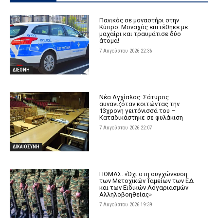
Πανικός σε μοναστήρι στην
Κύπρο: Μοναχός επιτέθηκε με
μαχαίρι και τραυμάτισε δύο
άτομα!
7 Αυγούστου 2026 22:36
ΔΙΕΘΝΗ
Νέα Αγχίαλος: Σάτυρος
αυνανιζόταν κοιτώντας την
13χρονη γειτόνισσά του –
Καταδικάστηκε σε φυλάκιση
7 Αυγούστου 2026 22:07
ΔΙΚΑΙΟΣΥΝΗ
ΠΟΜΑΣ: «Όχι στη συγχώνευση
των Μετοχικών Ταμείων των ΕΔ
και των Ειδικών Λογαριασμών
Αλληλοβοηθείας»
7 Αυγούστου 2026 19:39