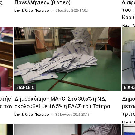
ς,
Πανελλήνιες» (βίντεο)
διαφ
του 
Law & Order Newsroom
-
6 Ιουλίου 2026 14:02
Καρυ
Έλενα 
ΕΙΔΗΣΕΙΣ
ΕΙΔΗ
υτής
Δημοσκόπηση MARC: Στο 30,5% η ΝΔ,
Δημο
α τον
ακολουθεί με 16,5% η ΕΛΑΣ του Τσίπρα
μετα
τρίτ
Law & Order Newsroom
-
30 Ιουνίου 2026 23:18
Law & 