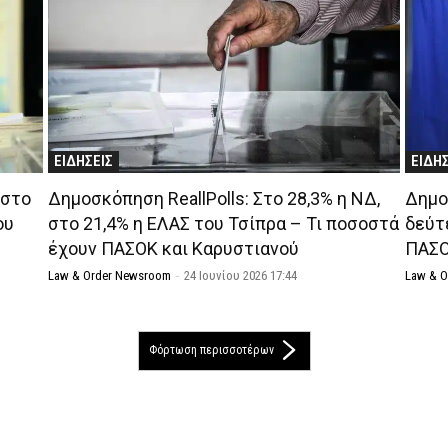
ΕΙΔΗΣΕΙΣ
ΕΙΔΗ
 στο
Δημοσκόπηση ReallPolls: Στο 28,3% η ΝΔ,
Δημο
ου
στο 21,4% η ΕΛΑΣ του Τσίπρα – Τι ποσοστά
δεύτ
έχουν ΠΑΣΟΚ και Καρυστιανού
ΠΑΣ
Law & Order Newsroom
-
24 Ιουνίου 2026 17:44
Law & 
Φόρτωση περισσοτέρων