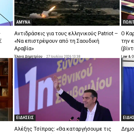
ΑΜΥΝΑ
ΠΟΛΙ
–
Αντιδράσεις για τους ελληνικούς Patriot –
Ο Κα
Σ
«Να επιστρέψουν από τη Σαουδική
την 
Αραβία»
(βίντ
Έλενα Δημητρίου
-
27 Ιουλίου 2026 13:38
Law & 
ΕΙΔΗΣΕΙΣ
ΕΙΔΗ
Αλέξης Τσίπρας: «Θα καταργήσουμε τις
Δημο