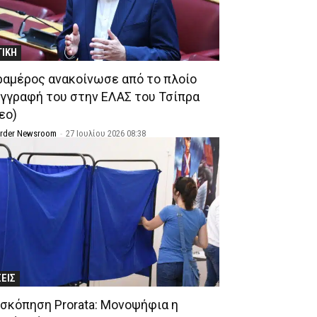
ΤΙΚΗ
ραμέρος ανακοίνωσε από το πλοίο
εγγραφή του στην ΕΛΑΣ του Τσίπρα
εο)
Order Newsroom
-
27 Ιουλίου 2026 08:38
ΣΕΙΣ
σκόπηση Prorata: Μονοψήφια η