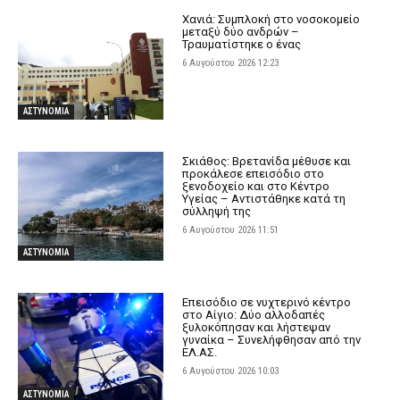
Χανιά: Συμπλοκή στο νοσοκομείο
μεταξύ δύο ανδρών –
Τραυματίστηκε ο ένας
6 Αυγούστου 2026 12:23
ΑΣΤΥΝΟΜΙΑ
Σκιάθος: Βρετανίδα μέθυσε και
προκάλεσε επεισόδιο στο
ξενοδοχείο και στο Κέντρο
Υγείας – Αντιστάθηκε κατά τη
σύλληψή της
6 Αυγούστου 2026 11:51
ΑΣΤΥΝΟΜΙΑ
Επεισόδιο σε νυχτερινό κέντρο
στο Αίγιο: Δύο αλλοδαπές
ξυλοκόπησαν και λήστεψαν
γυναίκα – Συνελήφθησαν από την
ΕΛ.ΑΣ.
6 Αυγούστου 2026 10:03
ΑΣΤΥΝΟΜΙΑ