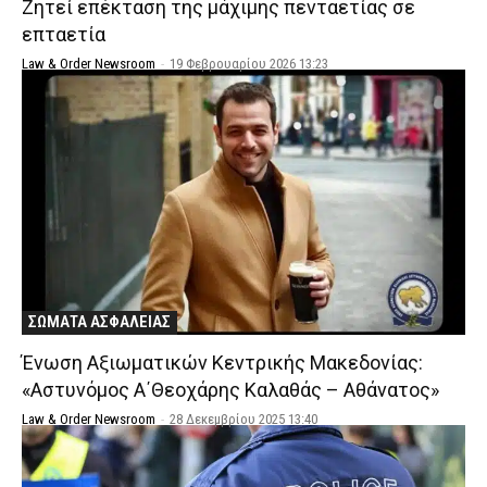
Ζητεί επέκταση της μάχιμης πενταετίας σε
επταετία
Law & Order Newsroom
-
19 Φεβρουαρίου 2026 13:23
ΣΩΜΑΤΑ ΑΣΦΑΛΕΙΑΣ
Ένωση Αξιωματικών Κεντρικής Μακεδονίας:
«Αστυνόμος Α΄Θεοχάρης Καλαθάς – Αθάνατος»
Law & Order Newsroom
-
28 Δεκεμβρίου 2025 13:40