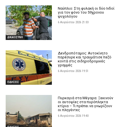
Ναύπλιο: Στη φυλακή οι δύο Ινδοί
για τον φόνο του 59χρονου
ψυχολόγου
6 Αυγούστου 2026 21:03
ΔΙΚΑΙΟΣΥΝΗ
Δενδροπόταμος: Αυτοκίνητο
παρέσυρε και τραυμάτισε πεζό
κοντά στις σιδηροδρομικές
γραμμές
6 Αυγούστου 2026 19:51
ΕΙΔΗΣΕΙΣ
Πυρκαγιά στα Μέγαρα: Ξεκινούν
οι αυτοψίες στα πυρόπληκτα
κτίρια – Τι πρέπει να γνωρίζουν
οι πληγέντες
6 Αυγούστου 2026 19:40