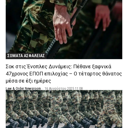
ΣΩΜΑΤΑ ΑΣΦΑΛΕΙΑΣ
Σοκ στις Ένοπλες Δυνάμεις: Πέθανε ξαφνικά
47χρονος ΕΠΟΠ επιλοχίας – Ο τέταρτος θάνατος
μέσα σε έξι ημέρες
Law & Order Newsroom
-
16 Αυγούστου 2025 11:08