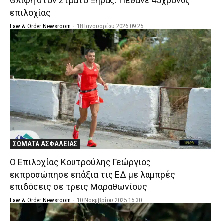
Θλίψη στον Στρατό Ξηράς: Πέθανε 45χρονος
επιλοχίας
Law & Order Newsroom
-
18 Ιανουαρίου 2026 09:25
ΣΩΜΑΤΑ ΑΣΦΑΛΕΙΑΣ
Ο Επιλοχίας Κουτρούλης Γεώργιος
εκπροσώπησε επάξια τις ΕΔ με λαμπρές
επιδόσεις σε τρεις Μαραθωνίους
Law & Order Newsroom
-
10 Νοεμβρίου 2025 15:30