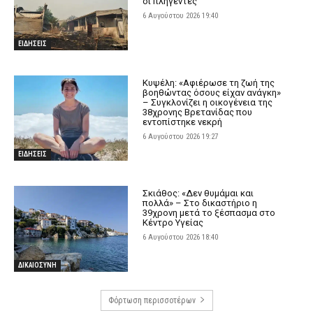
οι πληγέντες
6 Αυγούστου 2026 19:40
ΕΙΔΗΣΕΙΣ
Κυψέλη: «Αφιέρωσε τη ζωή της
βοηθώντας όσους είχαν ανάγκη»
– Συγκλονίζει η οικογένεια της
38χρονης Βρετανίδας που
εντοπίστηκε νεκρή
6 Αυγούστου 2026 19:27
ΕΙΔΗΣΕΙΣ
Σκιάθος: «Δεν θυμάμαι και
πολλά» – Στο δικαστήριο η
39χρονη μετά το ξέσπασμα στο
Κέντρο Υγείας
6 Αυγούστου 2026 18:40
ΔΙΚΑΙΟΣΥΝΗ
Φόρτωση περισσοτέρων