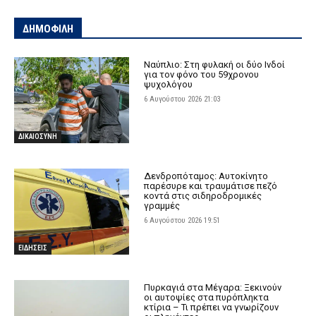
ΔΗΜΟΦΙΛΗ
Ναύπλιο: Στη φυλακή οι δύο Ινδοί
για τον φόνο του 59χρονου
ψυχολόγου
6 Αυγούστου 2026 21:03
ΔΙΚΑΙΟΣΥΝΗ
Δενδροπόταμος: Αυτοκίνητο
παρέσυρε και τραυμάτισε πεζό
κοντά στις σιδηροδρομικές
γραμμές
6 Αυγούστου 2026 19:51
ΕΙΔΗΣΕΙΣ
Πυρκαγιά στα Μέγαρα: Ξεκινούν
οι αυτοψίες στα πυρόπληκτα
κτίρια – Τι πρέπει να γνωρίζουν