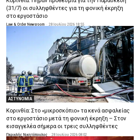
Κορινθία: Πήραν προθεσμία για την Παρασκευή
(31/7) οι συλληφθέντες για τη φονική έκρηξη
στο εργοστάσιο
Law & Order Newsroom
-
28 Ιουλίου 2026 18:55
ΑΣΤΥΝΟΜΙΑ
Κορινθία: Στο «μικροσκόπιο» τα κενά ασφαλείας
στο εργοστάσιο μετά τη φονική έκρηξη – Στον
εισαγγελέα σήμερα οι τρεις συλληφθέντες
Περικλής Νικητόπουλος
-
28 Ιουλίου 2026 08:02